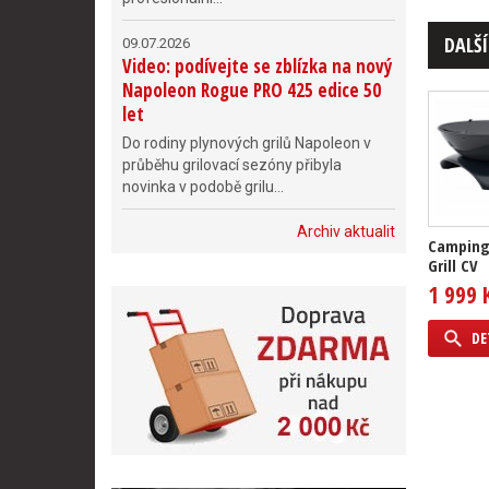
DALŠÍ
09.07.2026
Video: podívejte se zblízka na nový
Napoleon Rogue PRO 425 edice 50
let
Do rodiny plynových grilů Napoleon v
průběhu grilovací sezóny přibyla
novinka v podobě grilu...
Archiv aktualit
Camping
Grill CV
1 999 
DE