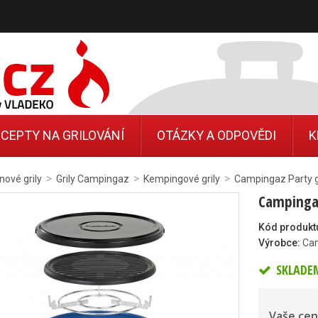
CEPTY NA GRILOVÁNÍ
OTÁZKY A ODPOVĚDI
K
>
>
>
nové grily
Grily Campingaz
Kempingové grily
Campingaz Party gr
Campingaz
Kód produkt
Výrobce:
Ca
SKLADE
Vaše cen