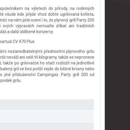
 společníkem na výletech do přírody, na rodinných
tě všude kde přijde vhod dobře ugrilovaná kotleta,
níci na něm jistě ocení i to, že plynový grill Party 200
 svých výpravách nemusíte zříkat ani tradičních
uláš a další oblíbené konzervy.
kartuši CV 470 Plus
alšími nezanedbatelnými přednostmi plynového grilu
otiž neváží ani celé tři kilogramy, takže se nepronese
 takže po grilovačce ho stačí rozložit na jednotlivé
 sbalený gril se bez potíží vejde do běžné krosny nebo
 jiné příslušenství Campingaz. Party grill 200 od
podek grilu.