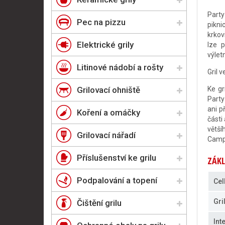
Party
Pec na pizzu
pikni
krkov
Elektrické grily
lze p
výlet
Litinové nádobí a rošty
Gril 
Grilovací ohniště
Ke gr
Party
ani p
Koření a omáčky
části
větší
Grilovací nářadí
Campi
Příslušenství ke grilu
ZÁKL
Podpalování a topení
Cel
Gri
Čištění grilu
Int