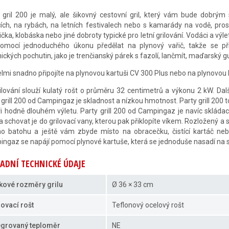
 gril 200 je malý, ale šikovný cestovní gril, který vám bude dobrým
cích, na rybách, na letních festivalech nebo s kamarády na vodě, pros
ička, klobáska nebo jiné dobroty typické pro letní grilování. Vodáci a výlet
omocí jednoduchého úkonu předělat na plynový vařič, takže se při
nických pochutin, jako je trenčianský párek s fazolí, lančmít, maďarský g
velmi snadno připojíte na plynovou kartuši CV 300 Plus nebo na plynovou 
ilování slouží kulatý rošt o průměru 32 centimetrů a výkonu 2 kW. D
 grill 200 od Campingaz je skladnost a nízkou hmotnost. Party grill 200 t
ři hodně dlouhém výletu. Party grill 200 od Campingaz je navíc skládací,
 a schovat je do grilovací vany, kterou pak přiklopíte víkem. Rozložený a
ho batohu a ještě vám zbyde místo na obracečku, čistící kartáč nebo
ngaz se napájí pomocí plynové kartuše, která se jednoduše nasadí na s
ADNÍ TECHNICKÉ ÚDAJE
kové rozměry grilu
Ø 36 × 33 cm
lovací rošt
Teflonový ocelový rošt
egrovaný teploměr
NE