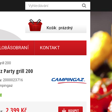
Košík:
prázdný
LOBÁSOBRANÍ
KONTAKT
ill 200
 Party grill 200
u:
2000023716
mpingaz
M
2 399 Kč
KOUPIT
a: