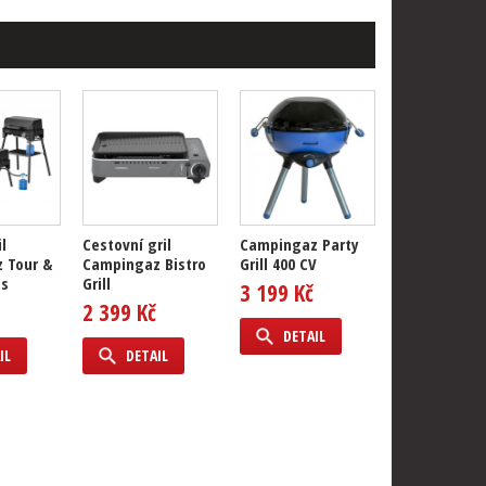
l
Cestovní gril
Campingaz Party
 Tour &
Campingaz Bistro
Grill 400 CV
us
Grill
3 199 Kč
2 399 Kč
DETAIL
IL
DETAIL