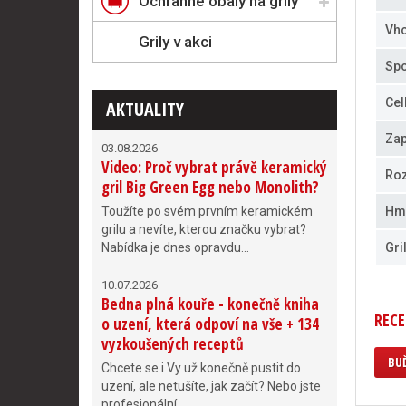
Ochranné obaly na grily
Vho
Grily v akci
Spo
Cel
AKTUALITY
Zap
03.08.2026
Video: Proč vybrat právě keramický
Roz
gril Big Green Egg nebo Monolith?
Toužíte po svém prvním keramickém
Hm
grilu a nevíte, kterou značku vybrat?
Nabídka je dnes opravdu...
Gri
10.07.2026
Bedna plná kouře - konečně kniha
RECE
o uzení, která odpoví na vše + 134
vyzkoušených receptů
BUĎ
Chcete se i Vy už konečně pustit do
uzení, ale netušíte, jak začít? Nebo jste
profesionální...