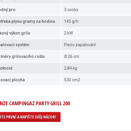
dný pro
3 osoby
třeba plynu gramy za hodinu
145 g/h
kový výkon grilu
2 kW
alovací systém
Piezo zapalování
měry grilovacího roštu
Ø 26 cm
otnost
2,84 kg
lovací plocha
530 cm2
NZE CAMPINGAZ PARTY GRILL 200
TE PRVNÍ A NAPIŠTE SVŮJ NÁZOR!