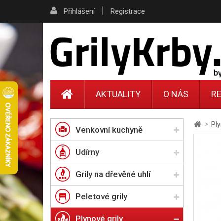
|
Přihlášení
Registrace
AKTUALITY
O NÁS
RE
>
Ply
Venkovní kuchyně
Udírny
Grily na dřevěné uhlí
Peletové grily
Plynové grily