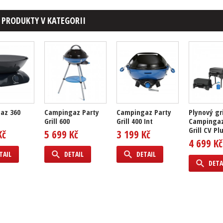
 PRODUKTY V KATEGORII
az 360
Campingaz Party
Campingaz Party
Plynový gri
Grill 600
Grill 400 Int
Campingaz
Grill CV Pl
Kč
5 699 Kč
3 199 Kč
4 699 Kč
TAIL
DETAIL
DETAIL
DETA