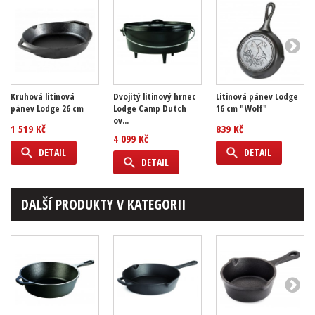
Kruhová litinová
Dvojitý litinový hrnec
Litinová pánev Lodge
pánev Lodge 26 cm
Lodge Camp Dutch
16 cm "Wolf"
ov...
1 519 Kč
839 Kč
4 099 Kč
DETAIL
DETAIL
DETAIL
DALŠÍ PRODUKTY V KATEGORII