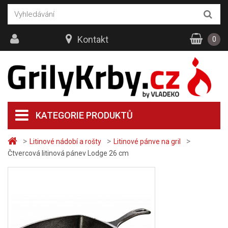
Kontakt
0
KATEGORIE PRODUKTŮ
>
>
>
Litinové nádobí a rošty
Litinové pánve na gril
Čtvercová litinová pánev Lodge 26 cm