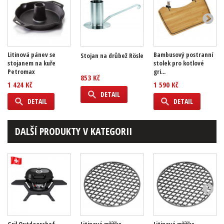
Litinová pánev se
Bambusový postranní
Stojan na drůbež Rösle
stojanem na kuře
stolek pro kotlové
Petromax
gri...
853 Kč
1 424 Kč
1 590 Kč
DETAIL
DETAIL
DETAIL
DALŠÍ PRODUKTY V KATEGORII