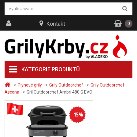
Kontakt
0
KATEGORIE PRODUKTŮ
>
>
>
Plynové grily
Grily Outdoorchef
Grily Outdoorchef
>
Ascona
Gril Outdoorchef Ambri 480 G EVO
-
15
%