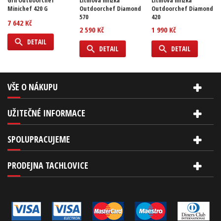
Gril Outdoorchef
Litinová mřížka
Litinová mřížka
Minichef 420 G
Outdoorchef Diamond
Outdoorchef Diamond
570
420
7 642 Kč
2 590 Kč
1 990 Kč
DETAIL
DETAIL
DETAIL
VŠE O NÁKUPU
UŽITEČNÉ INFORMACE
SPOLUPRACUJEME
PRODEJNA TACHLOVICE