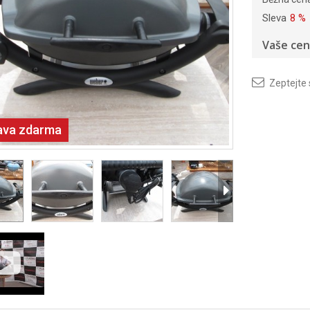
Sleva
8 %
Vaše cen
Zeptejte
ava zdarma