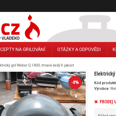
CEPTY NA GRILOVÁNÍ
OTÁZKY A ODPOVĚDI
K
ktrický gril Weber Q 1400, tmavě šedý II. jakost
Elektrický
-
8
%
Kód produkt
Výrobce:
We
PRODEJ 
Běžná cen