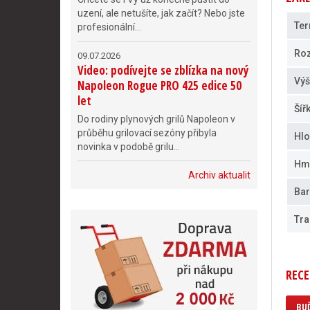
uzení, ale netušíte, jak začít? Nebo jste
Ter
profesionální...
Roz
09.07.2026
Video: podívejte se zblízka na nový
Výš
Napoleon Rogue PRO 425 edice 50
let
Šíř
Do rodiny plynových grilů Napoleon v
průběhu grilovací sezóny přibyla
Hlo
novinka v podobě grilu...
Hm
Archiv aktualit
Bar
Tra
RECE
BUĎ