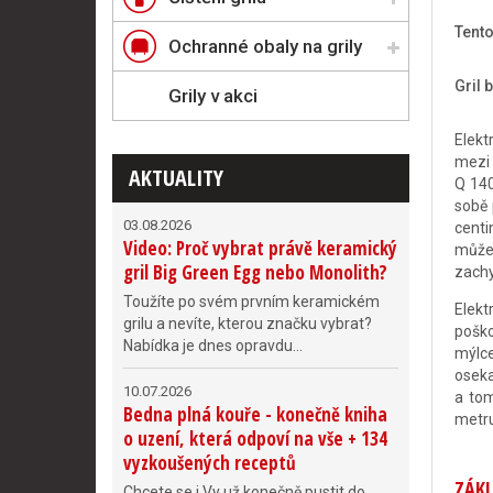
Tent
Ochranné obaly na grily
Gril 
Grily v akci
Elekt
mezi 
AKTUALITY
Q 140
sobě 
03.08.2026
centi
Video: Proč vybrat právě keramický
můžet
gril Big Green Egg nebo Monolith?
zachy
Toužíte po svém prvním keramickém
Elekt
grilu a nevíte, kterou značku vybrat?
poško
Nabídka je dnes opravdu...
mýlce
oseka
10.07.2026
a tom
Bedna plná kouře - konečně kniha
metru
o uzení, která odpoví na vše + 134
vyzkoušených receptů
ZÁKL
Chcete se i Vy už konečně pustit do