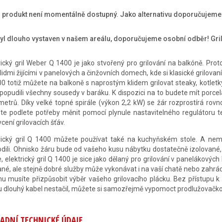
o produkt není momentálně dostupný. Jako alternativu doporučujem
byl dlouho vystaven v našem areálu, doporučujeme osobní odběr! Gril
rický gril Weber Q 1400 je jako stvořený pro grilování na balkóně. Pro
lidmi žijícími v panelových a činžovních domech, kde si klasické grilova
0 totiž můžete na balkoně s naprostým klidem grilovat steaky, kotletky, 
popudili všechny sousedy v baráku. K dispozici na to budete mít porce
metrů. Díky velké topné spirále (výkon 2,2 kW) se žár rozprostírá rovn
e podlete potřeby měnit pomocí plynule nastavitelného regulátoru t
cení grilovacích šťáv.
rický gril Q 1400 můžete používat také na kuchyňském stole. A nemu
dili. Ohnisko žáru bude od vašeho kusu nábytku dostatečně izolované, a 
, elektrický gril Q 1400 je sice jako dělaný pro grilování v panelákových
né, ale stejně dobré služby může vykonávat i na vaší chatě nebo zahrád
u musíte přizpůsobit výběr vašeho grilovacího plácku. Bez přístupu k
 dlouhý kabel nestačil, můžete si samozřejmě vypomoct prodlužovačko
ADNÍ TECHNICKÉ ÚDAJE