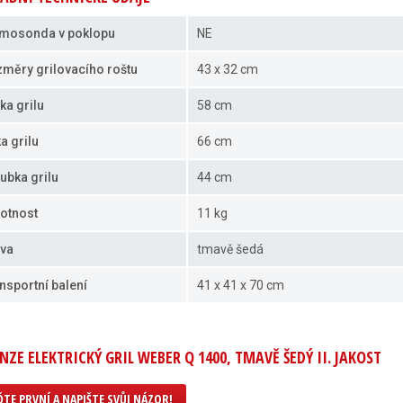
mosonda v poklopu
NE
měry grilovacího roštu
43 x 32 cm
ka grilu
58 cm
ka grilu
66 cm
ubka grilu
44 cm
otnost
11 kg
va
tmavě šedá
nsportní balení
41 x 41 x 70 cm
NZE ELEKTRICKÝ GRIL WEBER Q 1400, TMAVĚ ŠEDÝ II. JAKOST
TE PRVNÍ A NAPIŠTE SVŮJ NÁZOR!