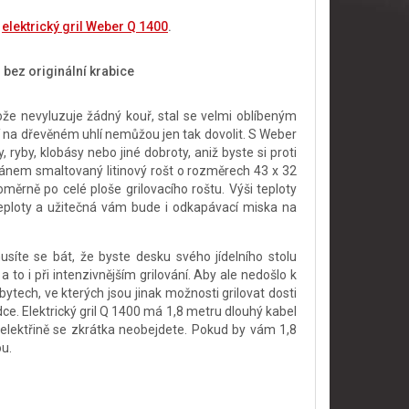
e
elektrický gril Weber Q 1400
.
 bez originální krabice
tože nevyluzuje žádný kouř, stal se velmi oblíbeným
ní na dřevěném uhlí nemůžou jen tak dovolit. S Weber
ryby, klobásy nebo jiné dobroty, aniž byste si proti
lánem smaltovaný litinový rošt o rozměrech 43 x 32
oměrně po celé ploše grilovacího roštu. Výši teploty
eploty a užitečná vám bude i odkapávací miska na
síte se bát, že byste desku svého jídelního stolu
to i při intenzivnějším grilování. Aby ale nedošlo k
 bytech, ve kterých jsou jinak možnosti grilovat dosti
ce. Elektrický gril Q 1400 má 1,8 metru dlouhý kabel
 elektřině se zkrátka neobejdete. Pokud by vám 1,8
u.