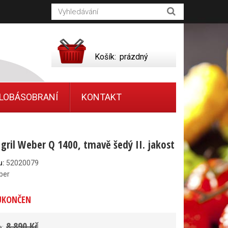
Košík:
prázdný
LOBÁSOBRANÍ
KONTAKT
 gril Weber Q 1400, tmavě šedý II. jakost
u:
52020079
ber
UKONČEN
8 890 Kč
a: