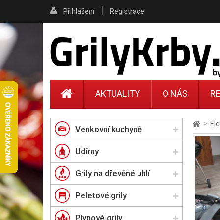
|
Přihlášení
Registrace
AKTUALITY
O NÁS
RE
>
Ele
Venkovní kuchyně
Udírny
Grily na dřevěné uhlí
Peletové grily
Plynové grily