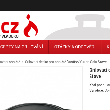
CEPTY NA GRILOVÁNÍ
OTÁZKY A ODPOVĚDI
K
>
lovací ohniště
Grilovací deska pro ohniště Bonfire/Yukon Solo Stove
Grilovací
Stove
Kód produkt
Výrobce:
Sol