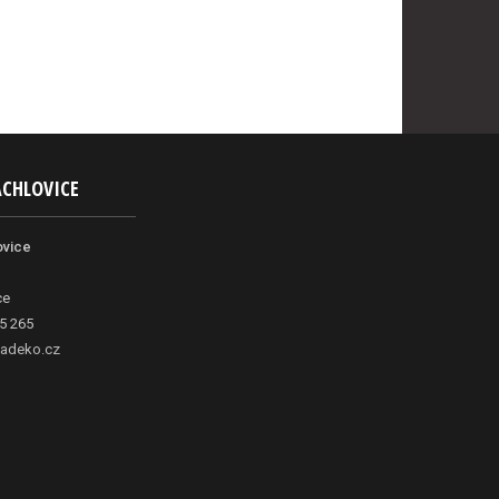
ACHLOVICE
ovice
ce
5 265
adeko.cz