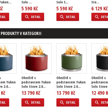
Yukon...
Solo ...
Solo S...
Sto...
Kč
5 590 Kč
5 590 Kč
6 129 Kč
TAIL
DETAIL
DETAIL
DETA
 PRODUKTY V KATEGORII
s
Ohniště s
Ohniště s
Ohniště s
cem Yukon
podstavcem Yukon
podstavcem Yukon
podstavce
e 2.0...
Solo Stove 2.0...
Solo Stove 2.0...
Solo Stove 
 Kč
13 790 Kč
13 790 Kč
12 490 
TAIL
DETAIL
DETAIL
DETA