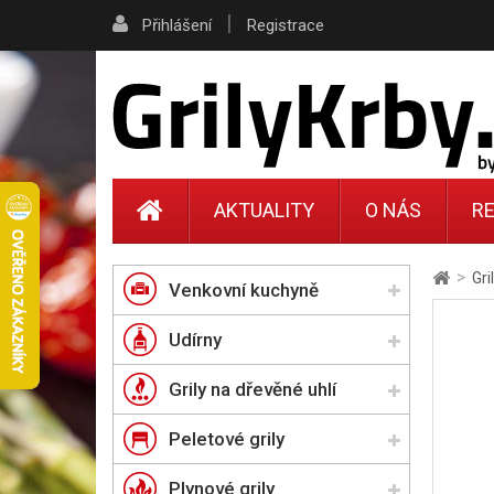
|
Přihlášení
Registrace
AKTUALITY
O NÁS
RE
>
Gri
Venkovní kuchyně
Udírny
Grily na dřevěné uhlí
Peletové grily
Plynové grily