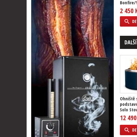
Bonfire/
2 450 
DE
DALŠÍ
Ohniště 
podstav
Solo Stov
12 490
DE