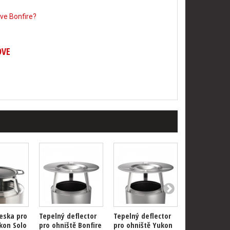
ve Bonfire?
OVE
deska pro
Tepelný deflector
Tepelný deflector
Nerezové vík
kon Solo
pro ohniště Bonfire
pro ohniště Yukon
ohniště Bonf