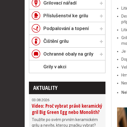
Grilovací nářadí
Lit
Příslušenství ke grilu
Des
pří
Podpalování a topení
Lit
Gri
Čištění grilu
moř
Je 
Ochranné obaly na grily
Do
Grily v akci
Vel
Hmo
Ne
AKTUALITY
Ne
03.08.2026
Video: Proč vybrat právě keramický
gril Big Green Egg nebo Monolith?
Toužíte po svém prvním keramickém
grilu a nevíte, kterou značku vybrat?