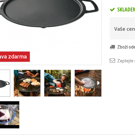
SKLADE
Vaše cen
Zboží o
ava zdarma
Zeptejte