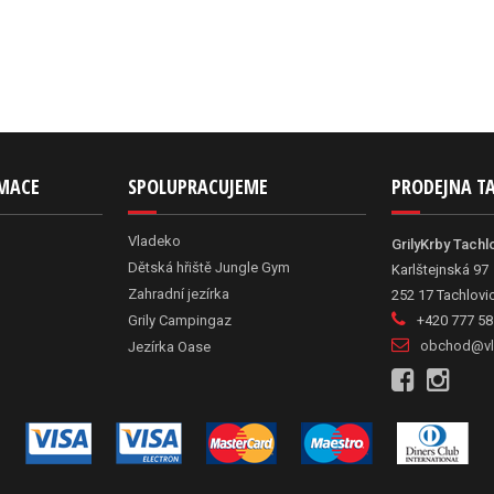
RMACE
SPOLUPRACUJEME
PRODEJNA T
Vladeko
GrilyKrby Tachl
Dětská hřiště Jungle Gym
Karlštejnská 97
Zahradní jezírka
252 17 Tachlovi
Grily Campingaz
+420 777 58
obchod@vl
Jezírka Oase