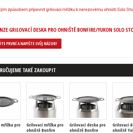
ým způsobem připevnit grilovací mřížku k nerezovému ohništi Solo Sto
NZE GRILOVACÍ DESKA PRO OHNIŠTĚ BONFIRE/YUKON SOLO ST
TE PRVNÍ A NAPIŠTE SVŮJ NÁZOR!
RUČUJEME TAKÉ ZAKOUPIT
í mřížka pro
Grilovací mřížka pro
Grilovací deska pro
Grilovací 
ohniště Bonfire
ohniště Bonfire
ohniště Yu