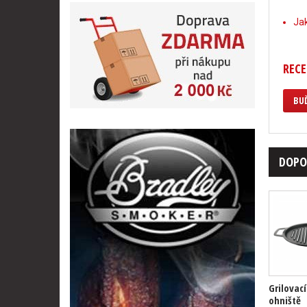
Jak
RECE
BUĎ
DOPO
Grilovac
ohniště