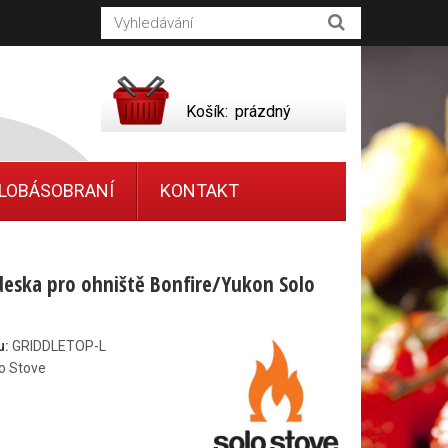
Košík:
prázdný
LOBÁSOBRANÍ
KONTAKT
 deska pro ohniště Bonfire/Yukon Solo
u:
GRIDDLETOP-L
o Stove