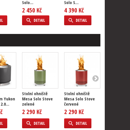
Solo...
Solo S...
Solo Stove
2 450 Kč
4 390 Kč
1 960 Kč
IL
DETAIL
DETAIL
DETAIL
Stolní ohniště
Stolní ohniště
Stolní ohništ
m Yukon
Mesa Solo Stove
Mesa Solo Stove
Mesa Solo S
2.0...
zelené
červené
modré
Kč
2 290 Kč
2 290 Kč
2 290 Kč
IL
DETAIL
DETAIL
DETAIL