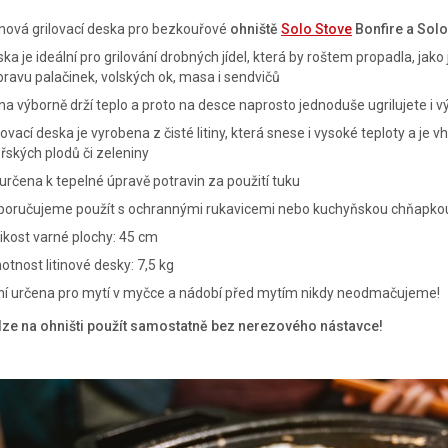
inová grilovací deska pro bezkouřové
ohniště
Solo Stove
Bonfire a Sol
ka je ideální pro grilování drobných jídel, která by roštem propadla, jako
pravu palačinek, volských ok, masa i sendvičů
ina výborně drží teplo a proto na desce naprosto jednoduše ugrilujete i
lovací deska je vyrobena z čisté litiny, která snese i vysoké teploty a je 
ských plodů či zeleniny
určena k tepelné úpravě potravin za použití tuku
poručujeme použít s ochrannými rukavicemi nebo kuchyňskou chňapko
ikost varné plochy: 45 cm
tnost litinové desky: 7,5 kg
ní určena pro mytí v myčce a nádobí před mytím nikdy neodmačujeme!
lze na ohništi použít samostatně bez nerezového nástavce!