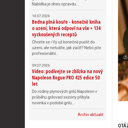
Nabídka je dnes opravdu...
10.07.2026
Bedna plná kouře - konečně kniha
o uzení, která odpoví na vše + 134
vyzkoušených receptů
Chcete se i Vy už konečně pustit do
uzení, ale netušíte, jak začít? Nebo jste
profesionální...
09.07.2026
Video: podívejte se zblízka na nový
Napoleon Rogue PRO 425 edice 50
let
Do rodiny plynových grilů Napoleon v
průběhu grilovací sezóny přibyla
novinka v podobě grilu...
Archiv aktualit
OTÁZ