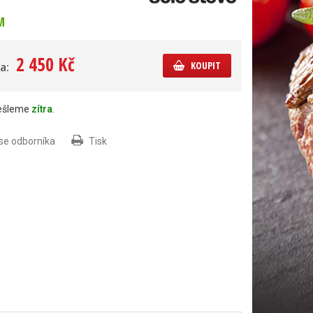
M
2 450 Kč
KOUPIT
a:
dešleme
zítra
.
 se odborníka
Tisk