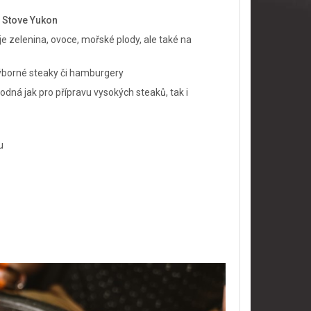
o Stove Yukon
 je zelenina, ovoce, mořské plody, ale také na
 výborné steaky či hamburgery
vhodná jak pro přípravu vysokých steaků, tak i
u