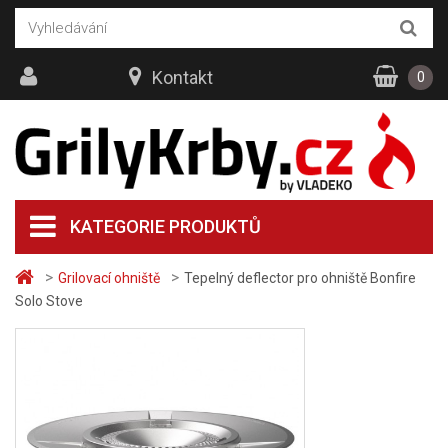
Kontakt
0
KATEGORIE PRODUKTŮ
>
>
Grilovací ohniště
Tepelný deflector pro ohniště Bonfire
Solo Stove