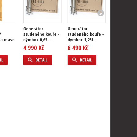
Generátor
Generátor
Generátor
ý
studeného kouře -
studeného kouře -
studeného k
na maso
dýmbox 0,65l...
dymbox 1,25l...
dymbox 2,3l..
4 990 Kč
6 490 Kč
7 490 Kč
IL
DETAIL
DETAIL
DETAIL