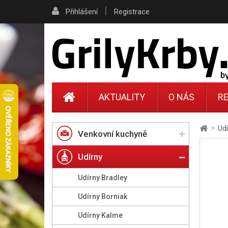
|
Přihlášení
Registrace
AKTUALITY
O NÁS
RE
>
Udí
Venkovní kuchyně
Udírny
Udírny Bradley
Udírny Borniak
Udírny Kalme