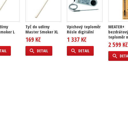
dírny
Tyč do udírny
Vpichový teploměr
MEATER+
Smoker L
Master Smoker XL
Rösle digitální
bezdrátov
teploměr 
169 Kč
1 337 Kč
2 599 Kč
TAIL
DETAIL
DETAIL
DETA