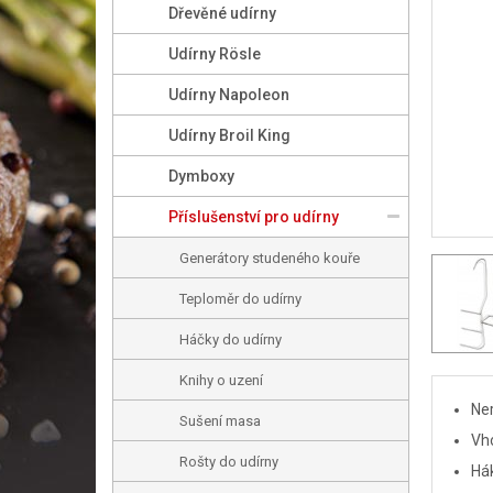
Dřevěné udírny
Udírny Rösle
Udírny Napoleon
Udírny Broil King
Dymboxy
Příslušenství pro udírny
Generátory studeného kouře
Teploměr do udírny
Háčky do udírny
Knihy o uzení
Ne
Sušení masa
Vho
Rošty do udírny
Hák