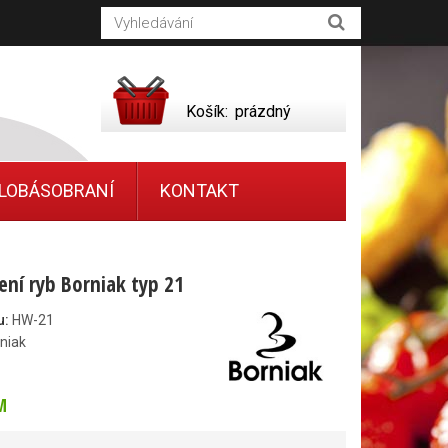
Košík:
prázdný
LOBÁSOBRANÍ
KONTAKT
ení ryb Borniak typ 21
u:
HW-21
niak
M