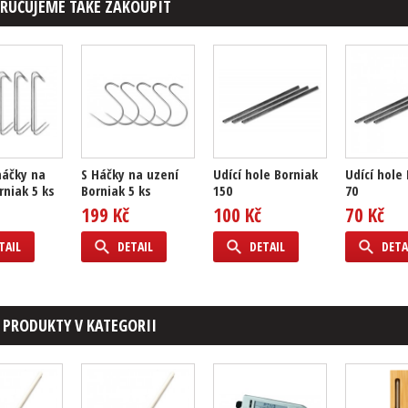
RUČUJEME TAKÉ ZAKOUPIT
háčky na
S Háčky na uzení
Udící hole Borniak
Udící hole
rniak 5 ks
Borniak 5 ks
150
70
199 Kč
100 Kč
70 Kč
TAIL
DETAIL
DETAIL
DETA
 PRODUKTY V KATEGORII