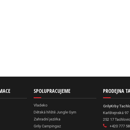
RMACE
SPOLUPRACUJEME
PRODEJNA T
Vladeko
GrilyKrby Tachl
Dětská hřiště Jungle Gym
Karlštejnská 97
Zahradní jezírka
252 17 Tachlovi
Grily Campingaz
+420 777 58