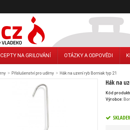
CEPTY NA GRILOVÁNÍ
OTÁZKY A ODPOVĚDI
K
>
>
rny
Příslušenství pro udírny
Hák na uzení ryb Borniak typ 21
Hák na uz
Kód produkt
Výrobce:
Bor
SKLADE