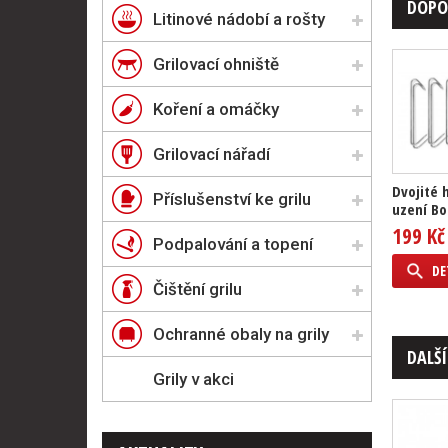
DOPO
Litinové nádobí a rošty
Grilovací ohniště
Koření a omáčky
Grilovací nářadí
Dvojité 
Příslušenství ke grilu
uzení Bo
199 Kč
Podpalování a topení
DE
Čištění grilu
Ochranné obaly na grily
DALŠÍ
Grily v akci