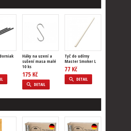
 Borniak
Háky na uzení a
Tyč do udírny
sušení masa malé
Master Smoker L
10 ks
77 Kč
175 Kč
IL
DETAIL
DETAIL