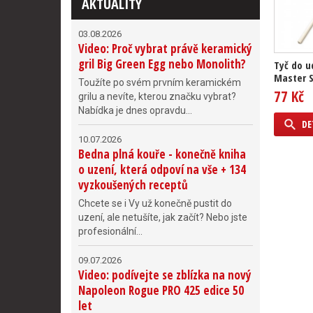
AKTUALITY
03.08.2026
Video: Proč vybrat právě keramický
gril Big Green Egg nebo Monolith?
Tyč do u
Master 
Toužíte po svém prvním keramickém
77 Kč
grilu a nevíte, kterou značku vybrat?
Nabídka je dnes opravdu...
DE
10.07.2026
Bedna plná kouře - konečně kniha
o uzení, která odpoví na vše + 134
vyzkoušených receptů
Chcete se i Vy už konečně pustit do
uzení, ale netušíte, jak začít? Nebo jste
profesionální...
09.07.2026
Video: podívejte se zblízka na nový
Napoleon Rogue PRO 425 edice 50
let