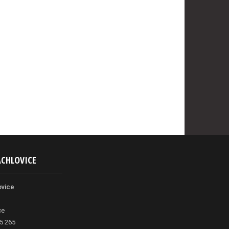
ACHLOVICE
ovice
ce
5 265