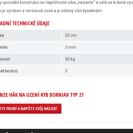
y speciální konstrukci se napíchnutá ryba „nezavře“ a celá se krásně vyu
 je vyroben z nerezové oceli a je odolný vůči kyselinám
ADNÍ TECHNICKÉ ÚDAJE
ka
20 cm
ůměr
3 mm
snost
30 kg
et bodců
3
NZE HÁK NA UZENÍ RYB BORNIAK TYP 21
TE PRVNÍ A NAPIŠTE SVŮJ NÁZOR!