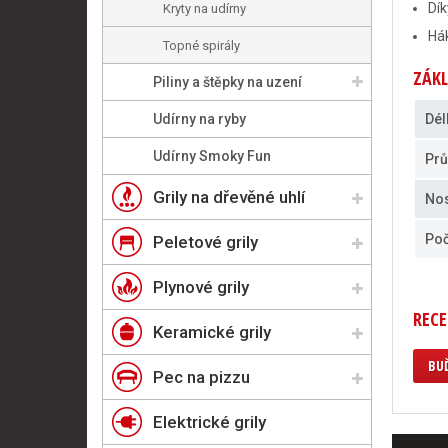
Dík
Kryty na udírny
Hák
Topné spirály
ZÁKL
Piliny a štěpky na uzení
Udírny na ryby
Dél
Udírny Smoky Fun
Pr
Grily na dřevěné uhlí
No
Poč
Peletové grily
Plynové grily
RECE
Keramické grily
BUĎ
Pec na pizzu
Elektrické grily