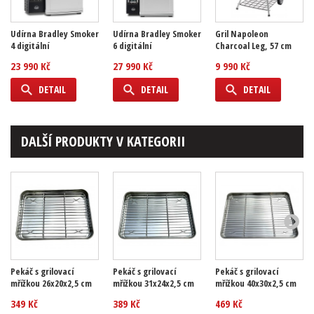
Udírna Bradley Smoker
Udírna Bradley Smoker
Gril Napoleon
4 digitální
6 digitální
Charcoal Leg, 57 cm
23 990 Kč
27 990 Kč
9 990 Kč
DETAIL
DETAIL
DETAIL
DALŠÍ PRODUKTY V KATEGORII
Pekáč s grilovací
Pekáč s grilovací
Pekáč s grilovací
mřížkou 26x20x2,5 cm
mřížkou 31x24x2,5 cm
mřížkou 40x30x2,5 cm
349 Kč
389 Kč
469 Kč