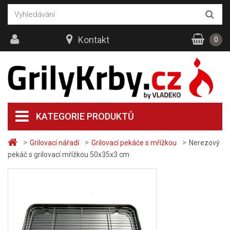
Kontakt
0
KATEGORIE PRODUKTŮ
>
>
>
Grilovací nářadí
Grilovací pekáče s mřížkou
Nerezový
pekáč s grilovací mřížkou 50x35x3 cm