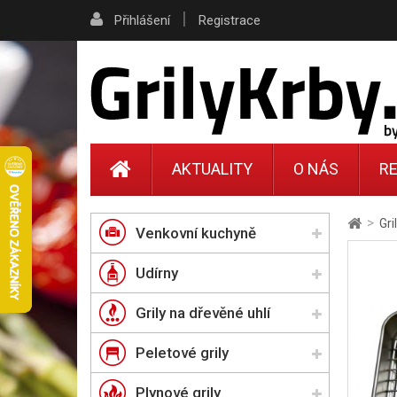
|
Přihlášení
Registrace
AKTUALITY
O NÁS
RE
>
Gri
Venkovní kuchyně
Udírny
Grily na dřevěné uhlí
Peletové grily
Plynové grily