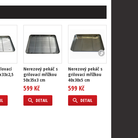
ilovací
Nerezový pekáč s
Nerezový pekáč s
Nerezový pe
x33x2,5
grilovací mřížkou
grilovací mřížkou
grilovací mř
50x35x3 cm
40x30x5 cm
60x40x3 cm
599 Kč
599 Kč
799 Kč
IL
DETAIL
DETAIL
DETAIL