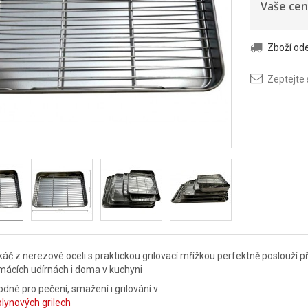
Vaše cen
Zboží o
Zeptejte
áč z nerezové oceli s praktickou grilovací mřížkou perfektně poslouží př
mácích udírnách i doma v kuchyni
dné pro pečení, smažení i grilování v:
plynových grilech