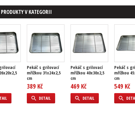
 PRODUKTY V KATEGORII
grilovací
Pekáč s grilovací
Pekáč s grilovací
Pekáč s gr
26x20x2,5
mřížkou 31x24x2,5
mřížkou 40x30x2,5
mřížkou 45
cm
cm
cm
389 Kč
469 Kč
549 Kč
TAIL
DETAIL
DETAIL
DETA