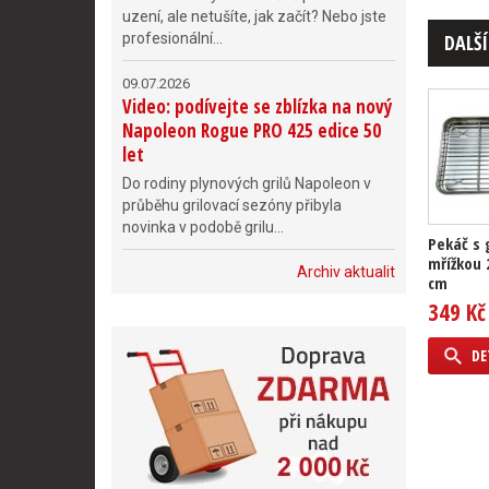
uzení, ale netušíte, jak začít? Nebo jste
profesionální...
DALŠÍ
09.07.2026
Video: podívejte se zblízka na nový
Napoleon Rogue PRO 425 edice 50
let
Do rodiny plynových grilů Napoleon v
průběhu grilovací sezóny přibyla
novinka v podobě grilu...
Pekáč s 
mřížkou 
Archiv aktualit
cm
349 Kč
DE