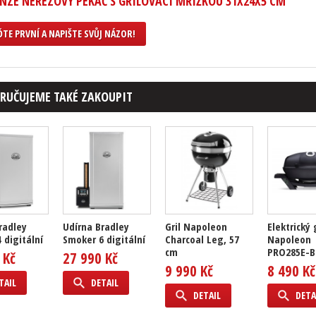
NZE NEREZOVÝ PEKÁČ S GRILOVACÍ MŘÍŽKOU 31X24X5 CM
TE PRVNÍ A NAPIŠTE SVŮJ NÁZOR!
RUČUJEME TAKÉ ZAKOUPIT
radley
Udírna Bradley
Gril Napoleon
Elektrický 
 digitální
Smoker 6 digitální
Charcoal Leg, 57
Napoleon
cm
PRO285E-B
 Kč
27 990 Kč
9 990 Kč
8 490 Kč
TAIL
DETAIL
DETAIL
DETA