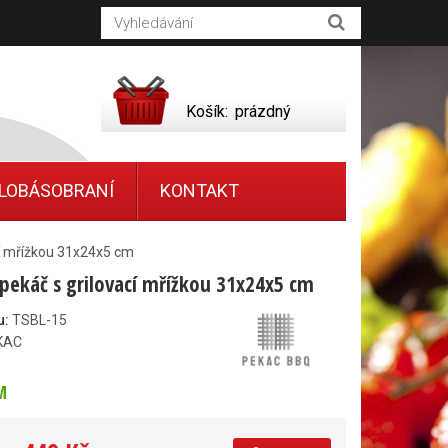
Košík:
prázdný
LOBÁSOBRANÍ
KONTAKT
cí mřížkou 31x24x5 cm
pekáč s grilovací mřížkou 31x24x5 cm
u:
TSBL-15
KAC
M