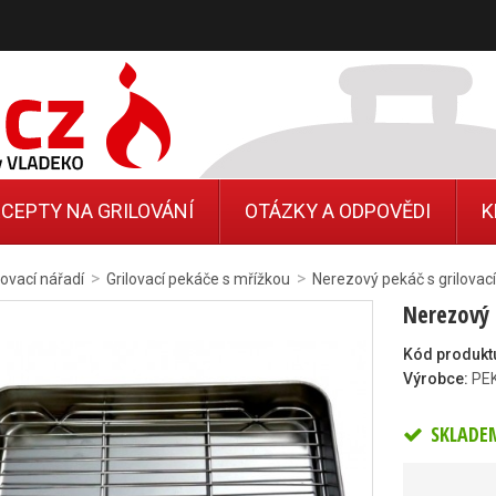
CEPTY NA GRILOVÁNÍ
OTÁZKY A ODPOVĚDI
K
>
>
lovací nářadí
Grilovací pekáče s mřížkou
Nerezový pekáč s grilova
Nerezový 
Kód produkt
Výrobce:
PE
SKLADE