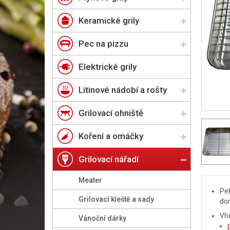
Keramické grily
Pec na pizzu
Elektrické grily
Litinové nádobí a rošty
Grilovací ohniště
Koření a omáčky
Grilovací nářadí
Meater
Pek
Grilovací kleště a sady
do
Vho
Vánoční dárky