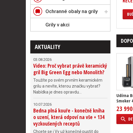
RECE
Ochranné obaly na grily
BUĎ
Grily v akci
DOPO
AKTUALITY
03.08.2026
Video: Proč vybrat právě keramický
gril Big Green Egg nebo Monolith?
Toužíte po svém prvním keramickém
grilu a nevíte, kterou značku vybrat?
Nabídka je dnes opravdu...
Udírna B
Smoker 4
10.07.2026
23 990
Bedna plná kouře - konečně kniha
o uzení, která odpoví na vše + 134
DE
vyzkoušených receptů
Chcete se i Vy už konečně pustit do