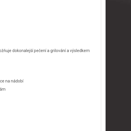
ožňuje dokonalejší pečení a grilování a výsledkem
čce na nádobí
bám