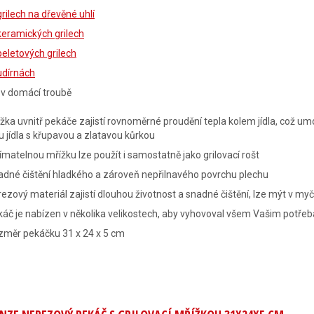
grilech na dřevěné uhlí
keramických grilech
peletových grilech
udírnách
i v domácí troubě
žka uvnitř pekáče zajistí rovnoměrné proudění tepla kolem jídla, což um
u jídla s křupavou a zlatavou kůrkou
ímatelnou mřížku lze použít i samostatně jako grilovací rošt
dné čištění hladkého a zároveň nepřilnavého povrchu plechu
ezový materiál zajistí dlouhou životnost a snadné čištění, lze mýt v my
áč je nabízen v několika velikostech, aby vyhovoval všem Vašim potře
změr pekáčku 31 x 24 x 5 cm