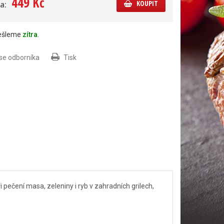
449 Kč
KOUPIT
a:
dešleme
zítra
.
 se odborníka
Tisk
i pečení masa, zeleniny i ryb v zahradních grilech,