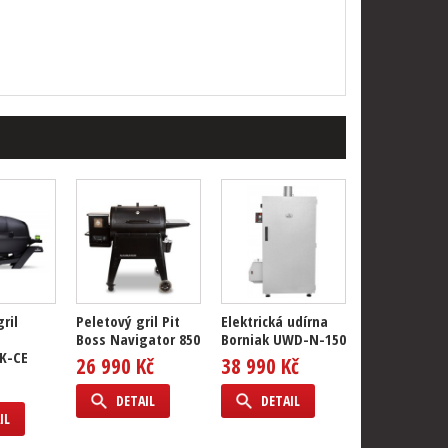
gril
Peletový gril Pit
Elektrická udírna
Boss Navigator 850
Borniak UWD-N-150
K-CE
26 990 Kč
38 990 Kč
DETAIL
DETAIL
IL