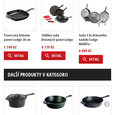
Čtvercová litinová
Třídílná sada
Sada 5 ks litinového
pánev Lodge 26 cm
litinových pánví Lodge
nádobí Lodge
Wildlife...
1 599 Kč
4 179 Kč
6 899 Kč
DETAIL
DETAIL
DETAIL
DALŠÍ PRODUKTY V KATEGORII