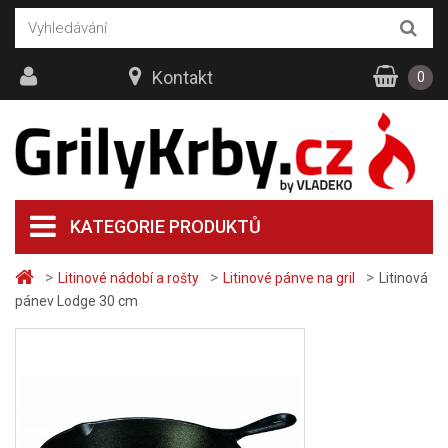
Kontakt
0
KATEGORIE PRODUKTŮ
>
>
>
Litinové nádobí a rošty
Litinové pánve na gril
Litinová
pánev Lodge 30 cm