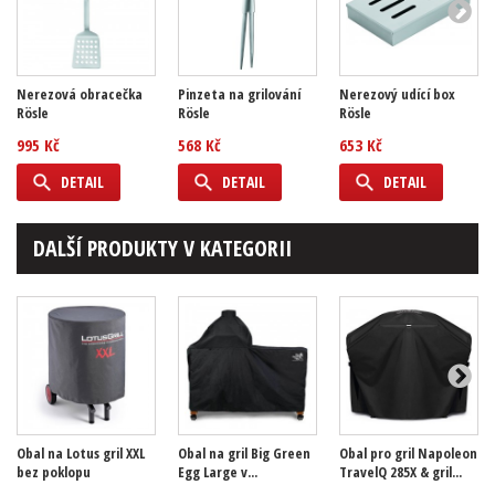
Nerezová obracečka
Pinzeta na grilování
Nerezový udící box
Rösle
Rösle
Rösle
995 Kč
568 Kč
653 Kč
DETAIL
DETAIL
DETAIL
DALŠÍ PRODUKTY V KATEGORII
Obal na Lotus gril XXL
Obal na gril Big Green
Obal pro gril Napoleon
bez poklopu
Egg Large v...
TravelQ 285X & gril...