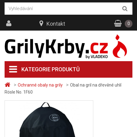
Kontakt
0
KATEGORIE PRODUKTŮ
>
>
Ochranné obaly na grily
Obal na gril na dřevěné uhlí
Rösle No. 1F60