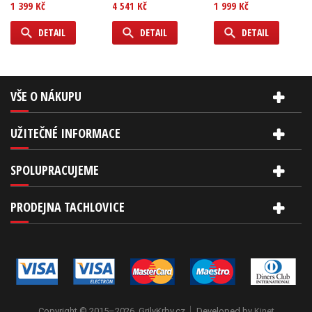
1 399 Kč
4 541 Kč
1 999 Kč
DETAIL
DETAIL
DETAIL
VŠE O NÁKUPU
UŽITEČNÉ INFORMACE
SPOLUPRACUJEME
PRODEJNA TACHLOVICE
Copyright © 2015–2026, GrilyKrby.cz
Developed by
Kinet