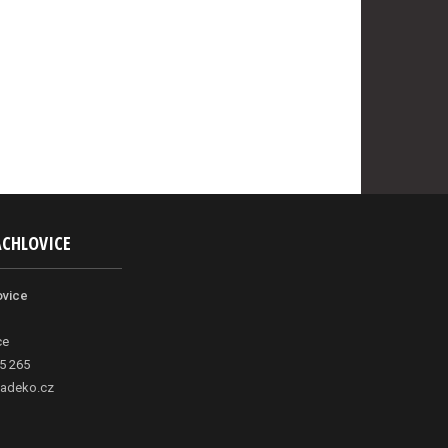
ACHLOVICE
ovice
ce
5 265
adeko.cz