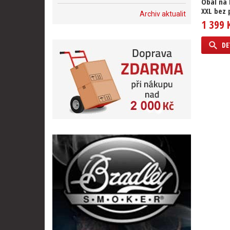
Obal na 
XXL bez 
Archiv aktualit
1 399 
DE