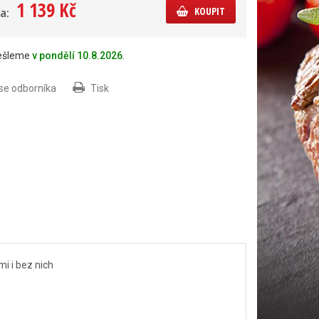
1 139 Kč
KOUPIT
a:
dešleme
v pondělí 10.8.2026
.
 se odborníka
Tisk
mi i bez nich