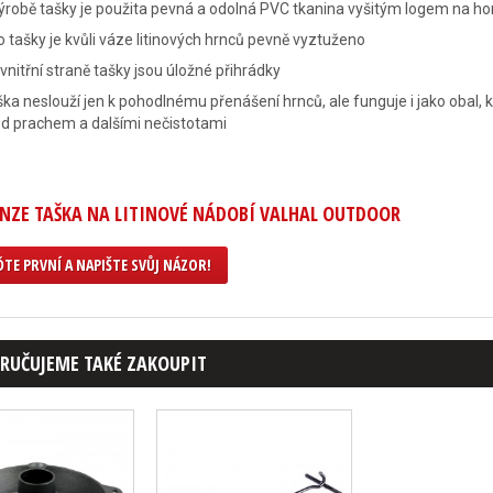
ýrobě tašky je použita pevná a odolná PVC tkanina vyšitým logem na hor
 tašky je kvůli váze litinových hrnců pevně vyztuženo
vnitřní straně tašky jsou úložné přihrádky
ka neslouží jen k pohodlnému přenášení hrnců, ale funguje i jako obal,
d prachem a dalšími nečistotami
NZE TAŠKA NA LITINOVÉ NÁDOBÍ VALHAL OUTDOOR
TE PRVNÍ A NAPIŠTE SVŮJ NÁZOR!
RUČUJEME TAKÉ ZAKOUPIT