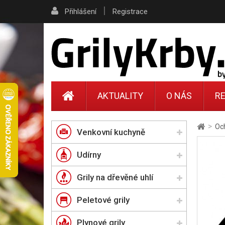
|
Přihlášení
Registrace
AKTUALITY
O NÁS
RE
>
Och
Venkovní kuchyně
Udírny
Grily na dřevěné uhlí
Peletové grily
Plynové grily