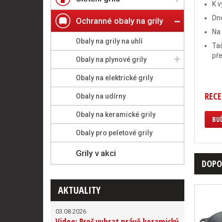
K v
Dno
Ochranné obaly na grily
Na 
Obaly na grily na uhlí
Taš
pře
Obaly na plynové grily
Obaly na elektrické grily
RECE
Obaly na udírny
Obaly na keramické grily
BUĎ
Obaly pro peletové grily
Grily v akci
DOPO
AKTUALITY
03.08.2026
Video: Proč vybrat právě keramický