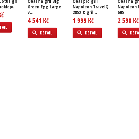
Lotus gril
Obal na gril Big
Obal pro gril
Obal na gr
poklopu
Green Egg Large
Napoleon TravelQ
Napoleon 
v...
285X & gril...
605
Kč
4 541 Kč
1 999 Kč
2 590 Kč
TAIL
DETAIL
DETAIL
DETA