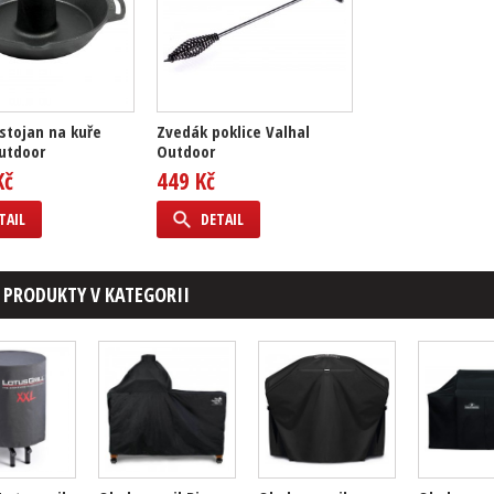
 stojan na kuře
Zvedák poklice Valhal
utdoor
Outdoor
Kč
449 Kč
TAIL
DETAIL
 PRODUKTY V KATEGORII