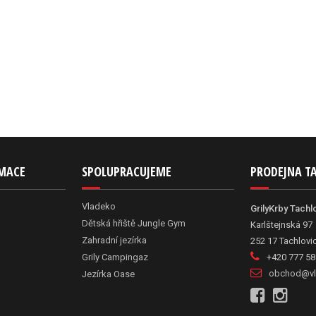
RMACE
SPOLUPRACUJEME
PRODEJNA T
Vladeko
GrilyKrby Tachl
Dětská hřiště Jungle Gym
Karlštejnská 97
Zahradní jezírka
252 17 Tachlovi
Grily Campingaz
+420 777 58
obchod@vl
Jezírka Oase