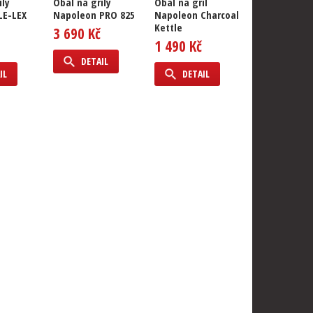
ily
Obal na grily
Obal na gril
Obal na gril
LE-LEX
Napoleon PRO 825
Napoleon Charcoal
Napoleon Tr
Kettle
PRO a TQ
3 690 Kč
1 490 Kč
1 190 Kč
DETAIL
IL
DETAIL
DETAIL