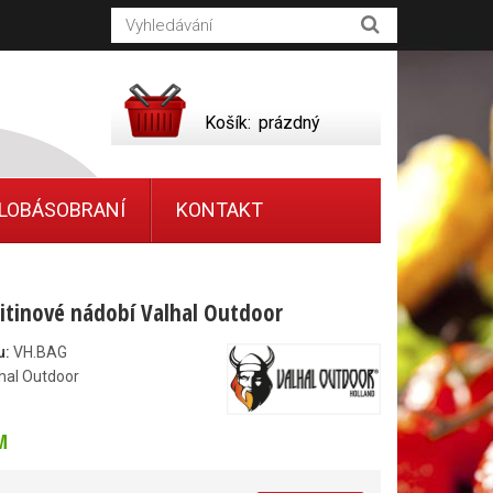
Košík:
prázdný
LOBÁSOBRANÍ
KONTAKT
litinové nádobí Valhal Outdoor
u:
VH.BAG
hal Outdoor
M