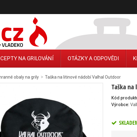
CEPTY NA GRILOVÁNÍ
OTÁZKY A ODPOVĚDI
K
>
ranné obaly na grily
Taška na litinové nádobí Valhal Outdoor
Taška na 
Kód produkt
Výrobce:
Val
SKLADE