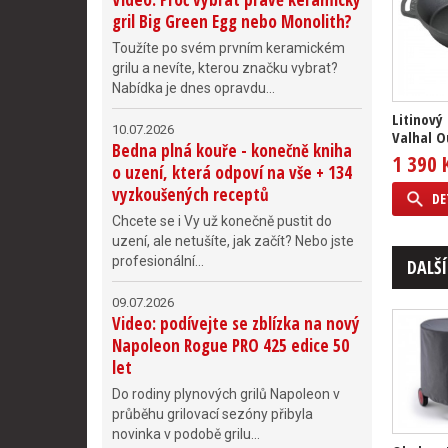
gril Big Green Egg nebo Monolith?
Toužíte po svém prvním keramickém
grilu a nevíte, kterou značku vybrat?
Nabídka je dnes opravdu...
Litinový
10.07.2026
Valhal O
Bedna plná kouře - konečně kniha
1 390 
o uzení, která odpoví na vše + 134
vyzkoušených receptů
DE
Chcete se i Vy už konečně pustit do
uzení, ale netušíte, jak začít? Nebo jste
profesionální...
DALŠÍ
09.07.2026
Video: podívejte se zblízka na nový
Napoleon Rogue PRO 425 edice 50
let
Do rodiny plynových grilů Napoleon v
průběhu grilovací sezóny přibyla
novinka v podobě grilu...