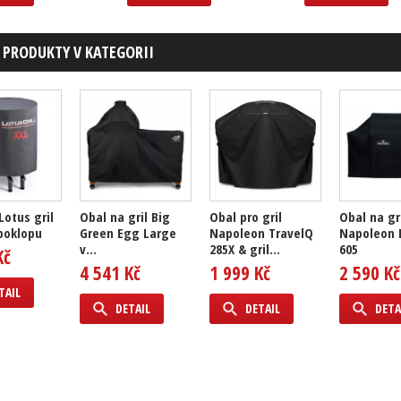
 PRODUKTY V KATEGORII
Lotus gril
Obal na gril Big
Obal pro gril
Obal na gr
poklopu
Green Egg Large
Napoleon TravelQ
Napoleon 
v...
285X & gril...
605
Kč
4 541 Kč
1 999 Kč
2 590 Kč
TAIL
DETAIL
DETAIL
DETA