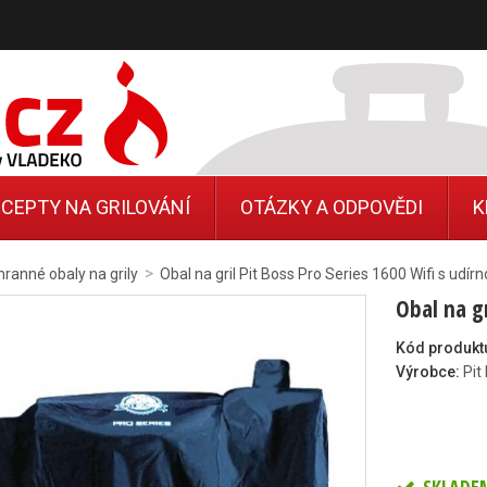
CEPTY NA GRILOVÁNÍ
OTÁZKY A ODPOVĚDI
K
>
ranné obaly na grily
Obal na gril Pit Boss Pro Series 1600 Wifi s udír
Obal na gr
Kód produkt
Výrobce:
Pit