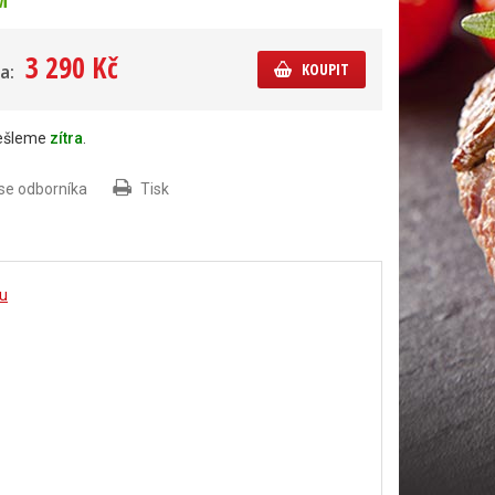
M
3 290 Kč
KOUPIT
a:
dešleme
zítra
.
 se odborníka
Tisk
ou