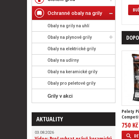
BUĎ
Ochranné obaly na grily
Obaly na grily na uhlí
DOPO
Obaly na plynové grily
Obaly na elektrické grily
Obaly na udírny
Obaly na keramické grily
Obaly pro peletové grily
Grily v akci
Pelety P
Competit
AKTUALITY
750 Kč
03.08.2026
DE
Video: Proč vybrat právě keramický