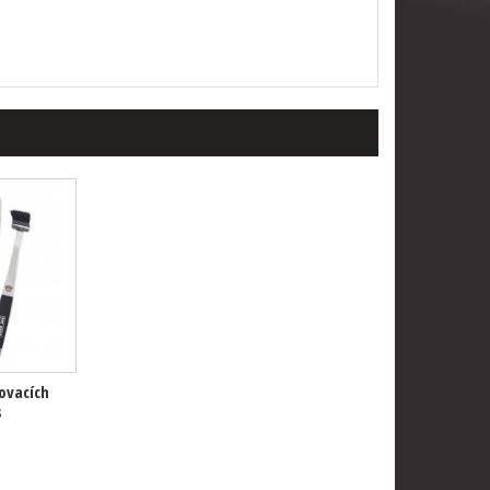
lovacích
s