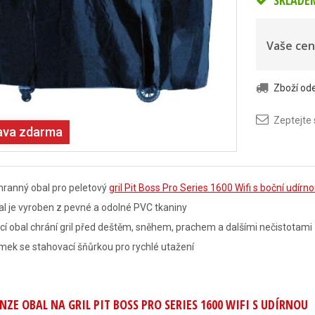
SKLADE
Vaše cen
Zboží o
Zeptejte
ava zdarma
hranný obal pro peletový
gril Pit Boss Pro Series 1600 Wifi s boční udírn
l je vyroben z pevné a odolné PVC tkaniny
cí obal chrání gril před deštěm, sněhem, prachem a dalšími nečistotami
ek se stahovací šňůrkou pro rychlé utažení
NZE OBAL NA GRIL PIT BOSS PRO SERIES 1600 WIFI S UDÍRNOU