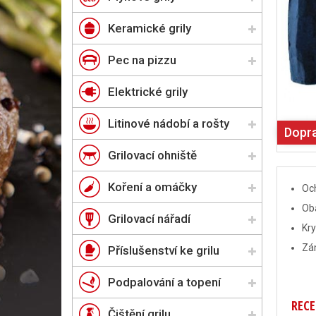
Keramické grily
Pec na pizzu
Elektrické grily
Litinové nádobí a rošty
Dopr
Grilovací ohniště
Koření a omáčky
Oc
Oba
Grilovací nářadí
Kry
Zám
Příslušenství ke grilu
Podpalování a topení
RECE
Čištění grilu