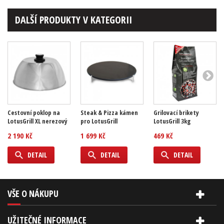
DALŠÍ PRODUKTY V KATEGORII
Cestovní poklop na
Steak & Pizza kámen
Grilovací brikety
LotusGrill XL nerezový
pro LotusGrill
LotusGrill 3kg
2 190 Kč
1 699 Kč
469 Kč
DETAIL
DETAIL
DETAIL
VŠE O NÁKUPU
UŽITEČNÉ INFORMACE