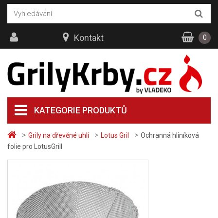
Kontakt
0
KATEGORIE PRODUKTŮ
>
>
>
Grily na dřevěné uhlí
Lotus Gril
Ochranná hliníková
folie pro LotusGrill