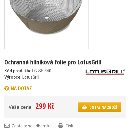
Ochranná hliníková folie pro LotusGrill
Kód produktu:
LG-SF-340
Výrobce:
LotusGrill
NA DOTAZ
299 Kč
Vaše cena:
DOTAZ NA ZBOŽÍ
Zeptejte se odborníka
Tisk