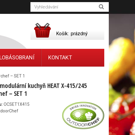
Košík:
prázdný
LOBÁSOBRANÍ
KONTAKT
chef – SET 1
modulární kuchyň HEAT X-415/245
ef – SET 1
u:
OCSET1X415
tdoorChef