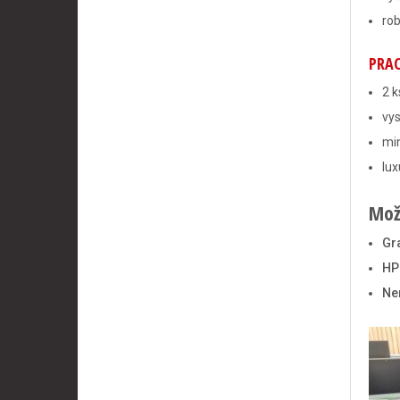
rob
PRAC
2 k
vys
mi
lux
Mož
Gra
HP
Ne