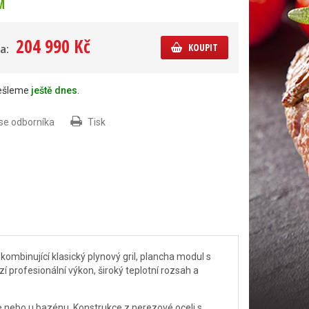
M
204 990 Kč
KOUPIT
a:
dešleme
ještě dnes
.
 se odborníka
Tisk
ombinující klasický plynový gril, plancha modul s
í profesionální výkon, široký teplotní rozsah a
le nebo u bazénu. Konstrukce z nerezové oceli s