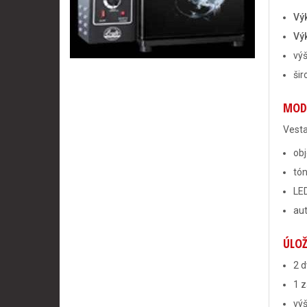
Vý
Vý
výš
šir
MODU
Vesta
obj
tón
LED
aut
ÚLO
2 
1 
výš