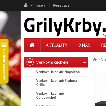
|
Přihlášení
Registrace
AKTUALITY
O NÁS
RE
>
Ve
Venkovní kuchyně
Venkovní kuchyně Napoleon
Venkovní kuchyně Brabura
Grills
Venkovní kuchyně
Outdoorchef