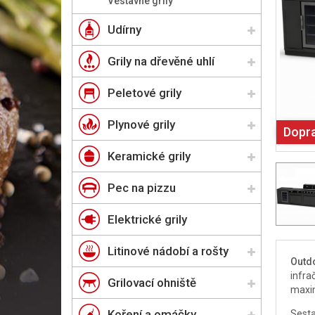
Vestavné grily
Udírny
Grily na dřevěné uhlí
Peletové grily
Plynové grily
Dopr
Keramické grily
Pec na pizzu
Elektrické grily
Litinové nádobí a rošty
Outd
infra
Grilovací ohniště
maxim
Koření a omáčky
Sesta