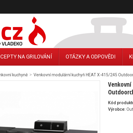
CEPTY NA GRILOVÁNÍ
OTÁZKY A ODPOVĚDI
K
>
nkovní kuchyně
Venkovní modulární kuchyň HEAT X-415/245 Outdoor
Venkovní 
Outdoorch
Kód produkt
Výrobce:
Ou