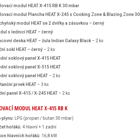
ilovací modul HEAT X-415 RB K 30 mbar
ilovací modul Plancha HEAT X-245 s Cooking Zone & Blazing Zone 3
chyňský modul HEAT se 2 dvířky a zásuvkou – černý
dul s lednicí HEAT – černý
acovní deska HEAT – žula Indian Galaxy Black
– 2 ks
ční sokl HEAT – černý
– 2 ks
ední soklový panel X-415 HEAT
ední soklový panel X-515 HEAT
ední soklový panel HEAT
– 2 ks
stanční prvek HEAT
– 3 ks
dní panel X-415 / X-245 HEAT
– 2 ks
OVACÍ MODUL HEAT X-415 RB K
 plynu:
LPG (propan / butan 30 mbar)
čet hořáků:
4 hlavní + 1 zadní
kon hlavních hořáků:
16,8 kW