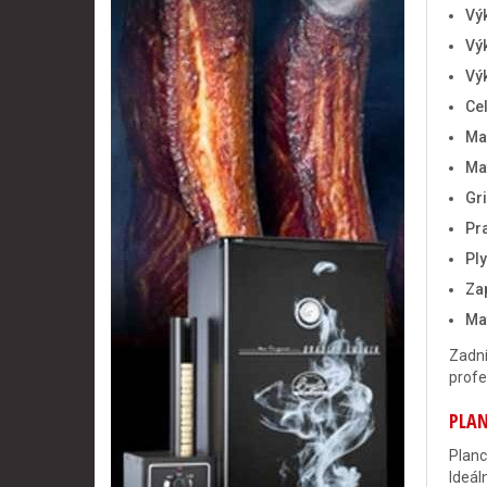
Vý
Vý
Vý
Ce
Ma
Mat
Gri
Pr
Pl
Za
Ma
Zadní
profe
PLAN
Planc
Ideál