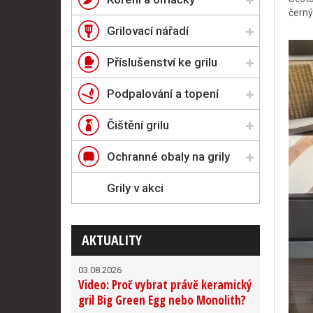
černý
Grilovací nářadí
Příslušenství ke grilu
Podpalování a topení
Čištění grilu
Ochranné obaly na grily
Grily v akci
AKTUALITY
03.08.2026
Video: Proč vybrat právě keramický
gril Big Green Egg nebo Monolith?