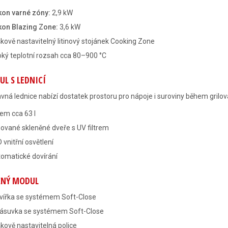
kon varné zóny:
2,9 kW
kon Blazing Zone:
3,6 kW
kově nastavitelný litinový stojánek Cooking Zone
oký teplotní rozsah cca 80–900 °C
L S LEDNICÍ
vná lednice nabízí dostatek prostoru pro nápoje i suroviny během grilov
em cca 63 l
ované skleněné dveře s UV filtrem
 vnitřní osvětlení
omatické dovírání
ŽNÝ MODUL
dvířka se systémem Soft-Close
zásuvka se systémem Soft-Close
kově nastavitelná police