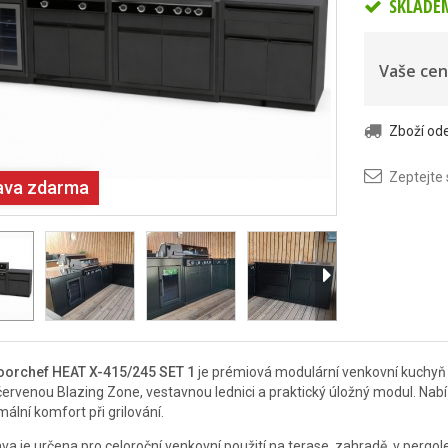
SKLADE
Vaše cen
Zboží o
Zeptejte
ava zdarma
oorchef HEAT X-415/245 SET 1
je prémiová modulární venkovní kuchyň k
červenou Blazing Zone, vestavnou lednici a praktický úložný modul. Nabíz
ální komfort při grilování.
va je určena pro celoroční venkovní použití na terase, zahradě, v pergo