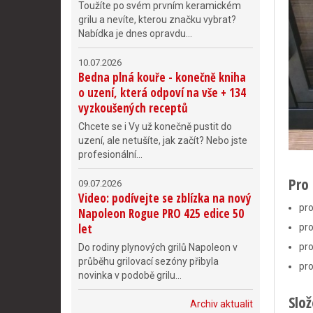
Toužíte po svém prvním keramickém
grilu a nevíte, kterou značku vybrat?
Nabídka je dnes opravdu...
10.07.2026
Bedna plná kouře - konečně kniha
o uzení, která odpoví na vše + 134
vyzkoušených receptů
Chcete se i Vy už konečně pustit do
uzení, ale netušíte, jak začít? Nebo jste
profesionální...
Pro
09.07.2026
Video: podívejte se zblízka na nový
pro
Napoleon Rogue PRO 425 edice 50
let
pro
pro
Do rodiny plynových grilů Napoleon v
průběhu grilovací sezóny přibyla
pro
novinka v podobě grilu...
Slo
Archiv aktualit