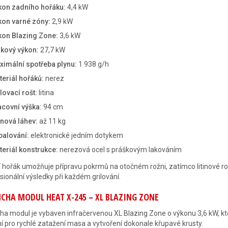
kon zadního hořáku:
4,4 kW
kon varné zóny:
2,9 kW
kon Blazing Zone:
3,6 kW
lkový výkon:
27,7 kW
ximální spotřeba plynu:
1 938 g/h
eriál hořáků:
nerez
lovací rošt:
litina
acovní výška:
94 cm
ynová láhev:
až 11 kg
palování:
elektronické jedním dotykem
teriál konstrukce:
nerezová ocel s práškovým lakováním
 hořák umožňuje přípravu pokrmů na otočném rožni, zatímco litinové rošt
sionální výsledky při každém grilování.
CHA MODUL HEAT X-245 – XL BLAZING ZONE
ha modul je vybaven infračervenou XL Blazing Zone o výkonu 3,6 kW, kt
ní pro rychlé zatažení masa a vytvoření dokonale křupavé krusty.