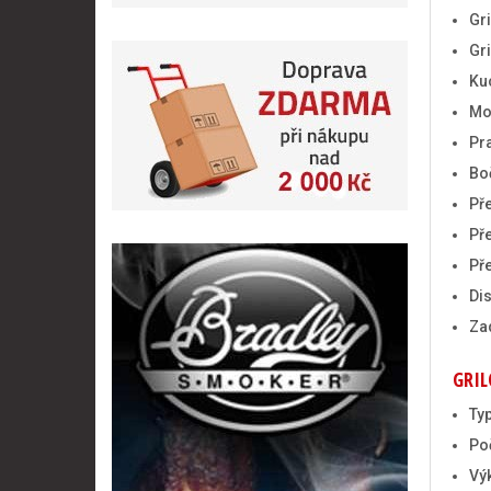
Gr
Gr
Ku
Mo
Pr
Bo
Př
Př
Př
Di
Za
GRIL
Typ
Po
Vý