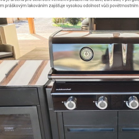
m práškovým lakováním zajišťuje vysokou odolnost vůči povětrnostním v