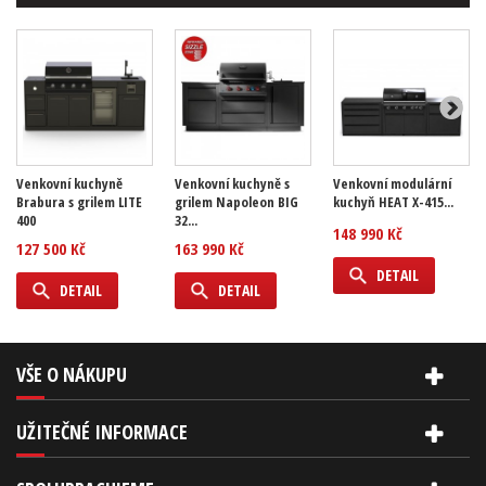
Venkovní kuchyně
Venkovní kuchyně s
Venkovní modulární
Brabura s grilem LITE
grilem Napoleon BIG
kuchyň HEAT X-415...
400
32...
148 990 Kč
127 500 Kč
163 990 Kč
DETAIL
DETAIL
DETAIL
VŠE O NÁKUPU
UŽITEČNÉ INFORMACE