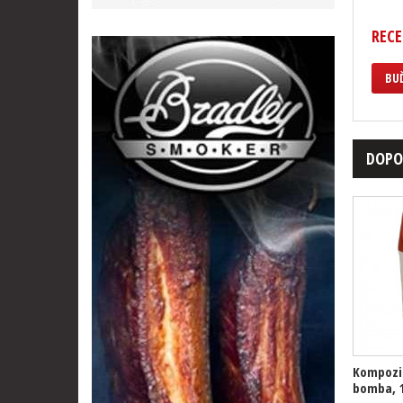
RECE
BUĎ
DOPO
Kompozi
bomba, 