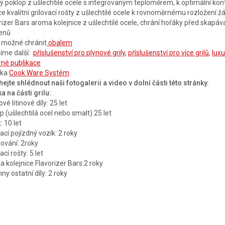
tý poklop z ušlechtilé ocele s integrovaným teploměrem, k optimální kont
e kvalitní grilovací rošty z ušlechtilé ocele k rovnoměrnému rozložení žá
rizer Bars aroma kolejnice z ušlechtilé ocele, chrání hořáky před skapá
enů
je možné chránit
obalem
íme další:
příslušenství pro plynové grily
,
příslušenství pro více grilů
,
luxu
né publikace
nka
Cook Ware Systém
ejte shlédnout naši fotogalerii a video v dolní části této stránky.
a na části grilu:
ové litinové díly: 25 let
p (ušlechtilá ocel nebo smalt) 25 let
: 10 let
vací pojízdný vozík: 2 roky
ování: 2roky
ací rošty: 5 let
 kolejnice Flavorizer Bars:2 roky
ny ostatní díly: 2 roky