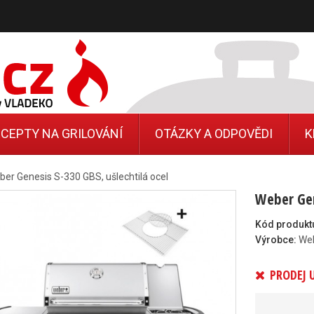
CEPTY NA GRILOVÁNÍ
OTÁZKY A ODPOVĚDI
K
er Genesis S-330 GBS, ušlechtilá ocel
Weber Gen
Kód produkt
Výrobce:
We
PRODEJ 