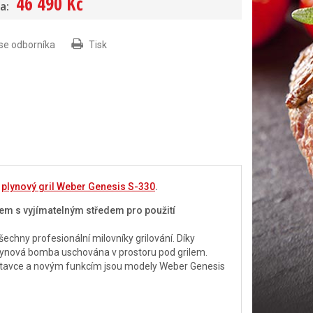
46 490 Kč
a:
 se odborníka
Tisk
e
plynový gril Weber Genesis S-330
.
tem s vyjímatelným středem pro použití
šechny profesionální milovníky grilování. Díky
e plynová bomba uschována v prostoru pod grilem.
stavce a novým funkcím jsou modely Weber Genesis