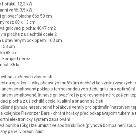
 hořáků: 12,3 kW
anní vařič: 3,5 kW
í grilovací plocha 66x 50 cm
ný rošt: 60 x 13 cm
vá grilovací plocha: 4047 cm2
vní plocha z ušlechtilé ocele:2
a s otevřeným poklopem: 163 cm
: 153 cm
bka 88 cm
: komplet nerez
ost: 86 kg
 výhod a užitných vlastností:
ení na opražení - díky přídavným hořákům dochází ke vzniku vysokých tep
lánem smaltovaný poklop s termosondou ve středu grilu, pro optimální 
lánem smaltované, litinové grilovací rošty pro rovnoměrné rozdělení tepl
dací plocha z ušlechtilé ocele, kvalitní a snadno se čistí
ddělené plynule nastavitelné hořákové ventily pro optimální nastavení t
 kolejnice Flavorizer Bars - chrání hořáky před odkapávajícím tukem a 
rtní elektronický systém zapalování
vá bomba (5kg) lze umístit ve spodní skříňce (plynová bomba není souč
žný panel v přední části