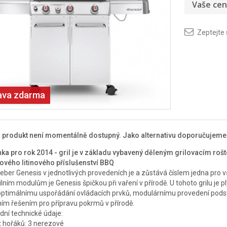
Vaše cen
Zeptejte
ava zdarma
o produkt není momentálně dostupný. Jako alternativu doporučujem
ka pro rok 2014 - gril je v základu vybavený děleným grilovacím roš
ového litinového příslušenství BBQ
Weber Genesis v jednotlivých provedeních je a zůstává číslem jedna pro v
bilním modulům je Genesis špičkou při vaření v přírodě. U tohoto grilu j
optimálnímu uspořádání ovládacích prvků, modulárnímu provedení pod
ním řešením pro přípravu pokrmů v přírodě.
dní technické údaje:
 hořáků: 3 nerezové