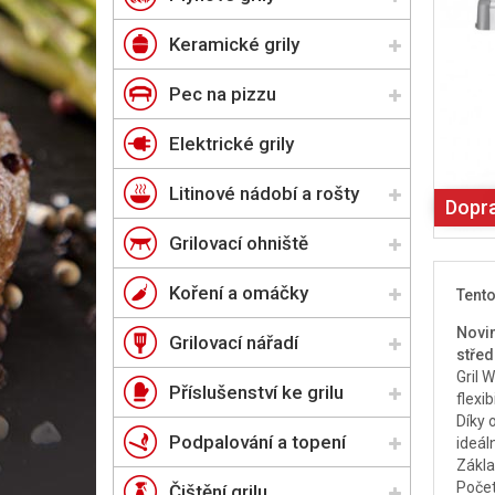
Keramické grily
Pec na pizzu
Elektrické grily
Litinové nádobí a rošty
Dopr
Grilovací ohniště
Koření a omáčky
Tent
Novin
Grilovací nářadí
střed
Gril 
Příslušenství ke grilu
flexi
Díky 
Podpalování a topení
ideál
Zákla
Počet
Čištění grilu