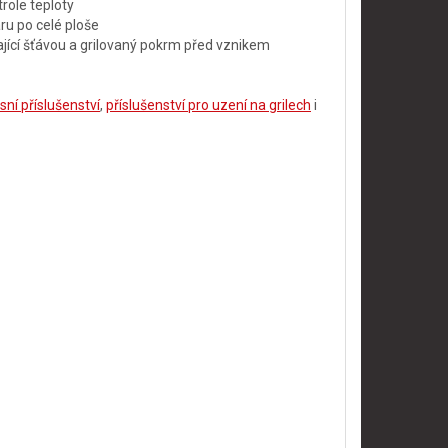
role teploty
ru po celé ploše
vající šťávou a grilovaný pokrm před vznikem
sní příslušenství
,
příslušenství pro uzení na grilech
i