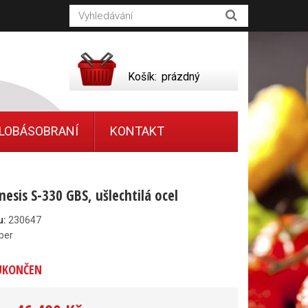
Košík:
prázdný
LOBÁSOBRANÍ
KONTAKT
esis S-330 GBS, ušlechtilá ocel
u:
230647
ber
UKONČEN