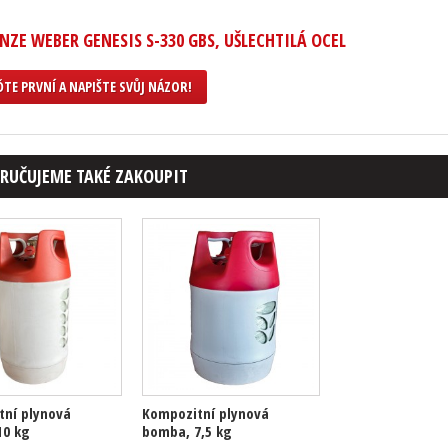
NZE WEBER GENESIS S-330 GBS, UŠLECHTILÁ OCEL
TE PRVNÍ A NAPIŠTE SVŮJ NÁZOR!
RUČUJEME TAKÉ ZAKOUPIT
tní plynová
Kompozitní plynová
10 kg
bomba, 7,5 kg