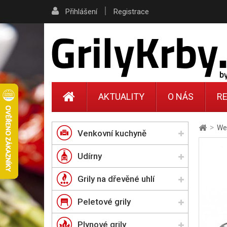
|
Přihlášení
Registrace
AKTUALITY
O NÁS
RE
>
Web
Venkovní kuchyně
Udírny
Grily na dřevěné uhlí
Peletové grily
Plynové grily