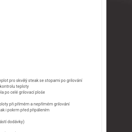
lot pro skvělý steak se stopami po grilování
kontrolu teploty
a po celé grilovací ploše
eploty při přímém a nepřímém grilování
tak i pokrm před připálením
ástí dodávky)