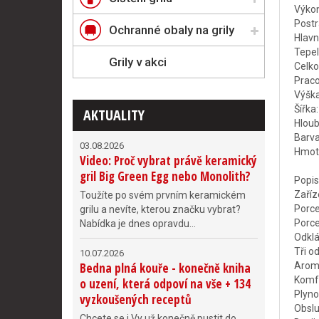
Výkon
Postr
Ochranné obaly na grily
Hlavn
Tepel
Grily v akci
Celko
Praco
Výšk
Šířka
AKTUALITY
Hlou
Barva
03.08.2026
Hmotn
Video: Proč vybrat právě keramický
gril Big Green Egg nebo Monolith?
Popis
Zaříz
Toužíte po svém prvním keramickém
Porce
grilu a nevíte, kterou značku vybrat?
Porce
Nabídka je dnes opravdu...
Odklá
Tři o
10.07.2026
Bedna plná kouře - konečně kniha
Aroma
Komfo
o uzení, která odpoví na vše + 134
Plyno
vyzkoušených receptů
Obslu
Chcete se i Vy už konečně pustit do