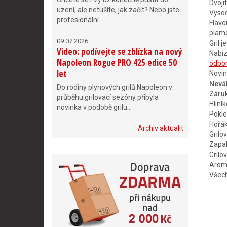
Dvoji
uzení, ale netušíte, jak začít? Nebo jste
Vysoc
profesionální...
Flavo
plam
09.07.2026
Gril 
Video: podívejte se zblízka na nový
Nabíz
Napoleon Rogue PRO 425 edice 50
odbor
let
Novi
Neváh
Do rodiny plynových grilů Napoleon v
Záruk
průběhu grilovací sezóny přibyla
Hliník
novinka v podobě grilu...
Poklo
Hořák
Archiv aktualit
Grilo
Zapal
Grilov
Aroma
Všech