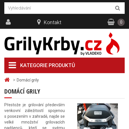
Kontakt
0
KATEGORIE PRODUKTŮ
>
Domácí grily
DOMÁCÍ GRILY
Přestože je grilování především
venkovní záležitostí spojenou
s posezením v zahradě, najde se
velké množství grilovacích
nadšenců, kteří se svému