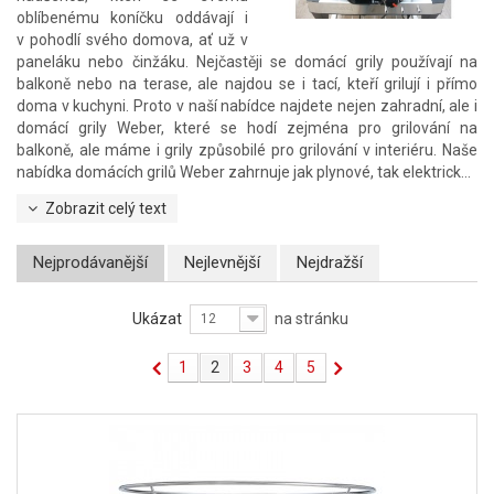
oblíbenému koníčku oddávají i
v pohodlí svého domova, ať už v
paneláku nebo činžáku. Nejčastěji se domácí grily používají na
balkoně nebo na terase, ale najdou se i tací, kteří grilují i přímo
doma v kuchyni. Proto v naší nabídce najdete nejen zahradní, ale i
domácí grily Weber, které se hodí zejména pro grilování na
balkoně, ale máme i grily způsobilé pro grilování v interiéru. Naše
nabídka domácích grilů Weber zahrnuje jak plynové, tak elektrick...
Zobrazit celý text
Nejprodávanější
Nejlevnější
Nejdražší
Ukázat
na stránku
12
1
2
3
4
5