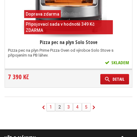
Doprava zdarma
Připojovací sada v hodnotě 349 Kč
ZDARMA
Pizza pec na plyn Solo Stove
Pizza pec na plyn Prime Pizza Oven od výrobce Solo Stove s
připojením na PB láhev.
SKLADEM
7 390 Kč
DETAIL
1
2
3
4
5