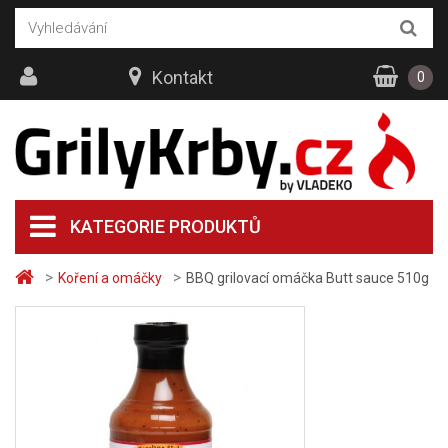
Kontakt
0
KATEGORIE PRODUKTŮ
>
>
Koření a omáčky
BBQ grilovací omáčka Butt sauce 510g