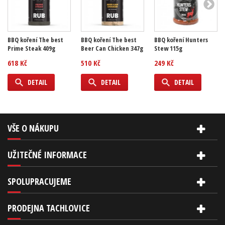
BBQ koření The best
BBQ koření The best
BBQ koření Hunters
Prime Steak 409g
Beer Can Chicken 347g
Stew 115g
618 Kč
510 Kč
249 Kč
DETAIL
DETAIL
DETAIL
VŠE O NÁKUPU
UŽITEČNÉ INFORMACE
SPOLUPRACUJEME
PRODEJNA TACHLOVICE