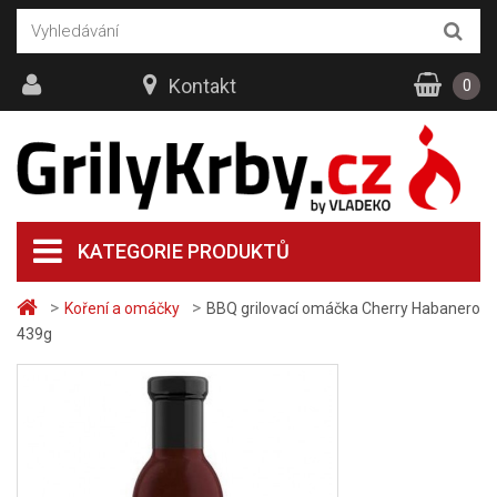
Kontakt
0
KATEGORIE PRODUKTŮ
>
>
Koření a omáčky
BBQ grilovací omáčka Cherry Habanero
439g