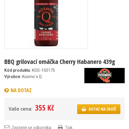
BBQ grilovací omáčka Cherry Habanero 439g
Kód produktu:
KOS-150175
Výrobce:
Kosmo´s Q
NA DOTAZ
355 Kč
Vaše cena:
DOTAZ NA ZBOŽÍ
Zeptejte se odborníka
Tisk