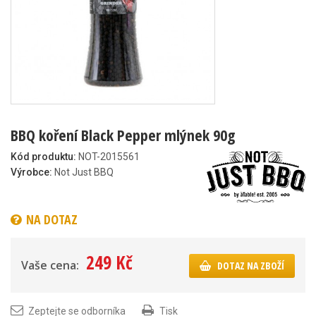
BBQ koření Black Pepper mlýnek 90g
Kód produktu:
NOT-2015561
Výrobce:
Not Just BBQ
NA DOTAZ
249 Kč
Vaše cena:
DOTAZ NA ZBOŽÍ
Zeptejte se odborníka
Tisk