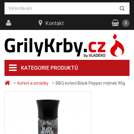
Kontakt
0
KATEGORIE PRODUKTŮ
>
>
Koření a omáčky
BBQ koření Black Pepper mlýnek 90g