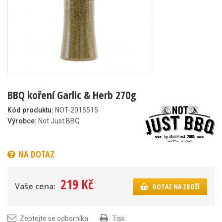
BBQ koření Garlic & Herb 270g
Kód produktu:
NOT-2015515
Výrobce:
Not Just BBQ
NA DOTAZ
219 Kč
Vaše cena:
DOTAZ NA ZBOŽÍ
Zeptejte se odborníka
Tisk