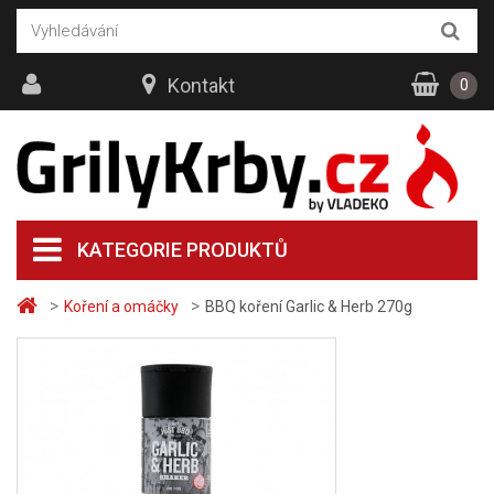
Kontakt
0
KATEGORIE PRODUKTŮ
>
>
Koření a omáčky
BBQ koření Garlic & Herb 270g