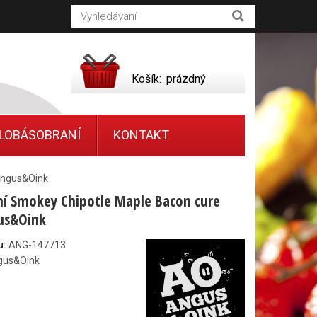
Košík:
prázdný
LOBÁSOBRANÍ
KONTAKT
Angus&Oink
í Smokey Chipotle Maple Bacon cure
us&Oink
u:
ANG-147713
gus&Oink