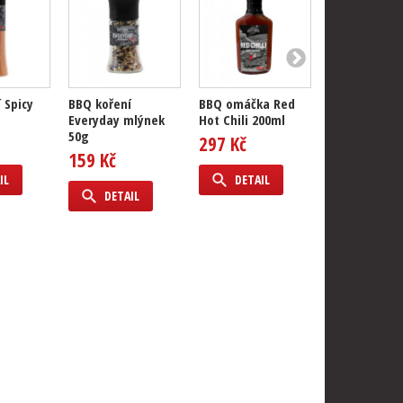
 Spicy
BBQ koření
BBQ omáčka Red
BBQ Giftpack
Everyday mlýnek
Hot Chili 200ml
50g
297 Kč
699 Kč
159 Kč
IL
DETAIL
DETAIL
DETAIL