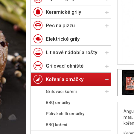
Keramické grily
Pec na pizzu
Elektrické grily
Litinové nádobí a rošty
Grilovací ohniště
Koření a omáčky
Grilovací koření
BBQ omáčky
Angus
Pálivé chilli omáčky
mas, 
kořen
BBQ koření
Kořen