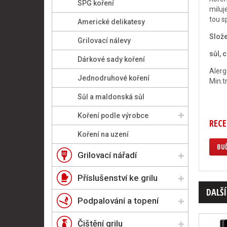
SPG koření
miluj
tou s
Americké delikatesy
Slože
Grilovací nálevy
sůl, 
Dárkové sady koření
Alerg
Jednodruhové koření
Min.t
Sůl a maldonská sůl
Koření podle výrobce
RECE
Koření na uzení
BUĎ
Grilovací nářadí
Příslušenství ke grilu
DALŠÍ
Podpalování a topení
Čištění grilu