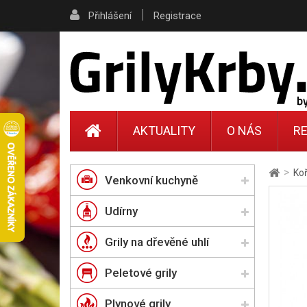
|
Přihlášení
Registrace
AKTUALITY
O NÁS
RE
>
Ko
Venkovní kuchyně
Udírny
Grily na dřevěné uhlí
Peletové grily
Plynové grily