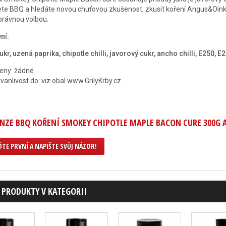
ete BBQ a hledáte novou chuťovou zkušenost, zkusit koření Angus&Oin
právnou volbou.
ní:
cukr, uzená paprika, chipotle chilli, javorový cukr, ancho chilli, E250, E
eny: žádné
rvanlivost do: viz obal www.GrilyKrby.cz
NZE BBQ KOŘENÍ SMOKEY CHIPOTLE MAPLE BACON CURE 300G
TE PRVNÍ A NAPIŠTE SVŮJ NÁZOR!
 PRODUKTY V KATEGORII