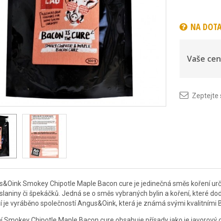
NA DOT
Vaše cen
Zeptejte
&Oink Smokey Chipotle Maple Bacon cure je jedinečná směs koření urč
slaniny či špekáčků. Jedná se o směs vybraných bylin a koření, které do
í je vyráběno společností Angus&Oink, která je známá svými kvalitními 
í Smokey Chipotle Maple Bacon cure obsahuje přísady jako je javorový cukr,