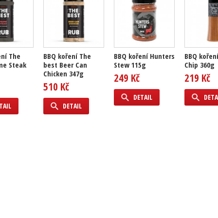
ní The
BBQ koření The
BBQ koření Hunters
BBQ koření
me Steak
best Beer Can
Stew 115g
Chip 360g
Chicken 347g
249 Kč
219 Kč
510 Kč
DETAIL
DETA
TAIL
DETAIL