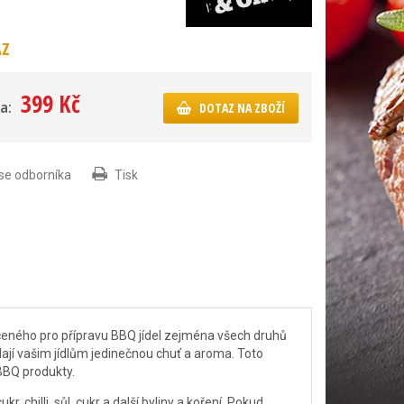
AZ
399 Kč
a:
DOTAZ NA ZBOŽÍ
 se odborníka
Tisk
eného pro přípravu BBQ jídel zejména všech druhů
dají vašim jídlům jedinečnou chuť a aroma. Toto
BBQ produkty.
 chilli, sůl, cukr a další byliny a koření. Pokud