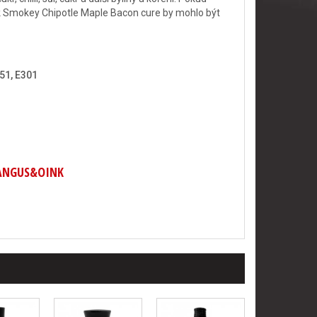
k Smokey Chipotle Maple Bacon cure by mohlo být
251, E301
 ANGUS&OINK