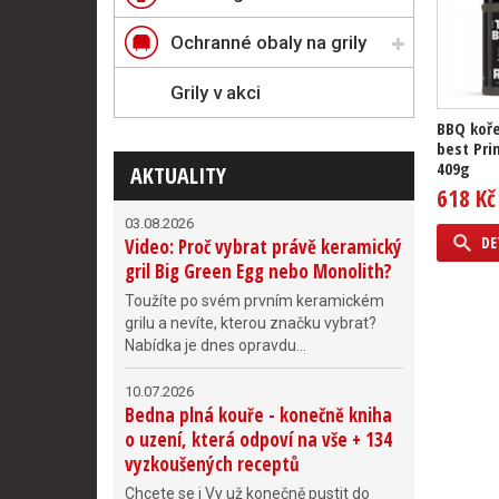
Ochranné obaly na grily
Grily v akci
BBQ koře
best Pri
409g
AKTUALITY
618 Kč
03.08.2026
DE
Video: Proč vybrat právě keramický
gril Big Green Egg nebo Monolith?
Toužíte po svém prvním keramickém
grilu a nevíte, kterou značku vybrat?
Nabídka je dnes opravdu...
10.07.2026
Bedna plná kouře - konečně kniha
o uzení, která odpoví na vše + 134
vyzkoušených receptů
Chcete se i Vy už konečně pustit do