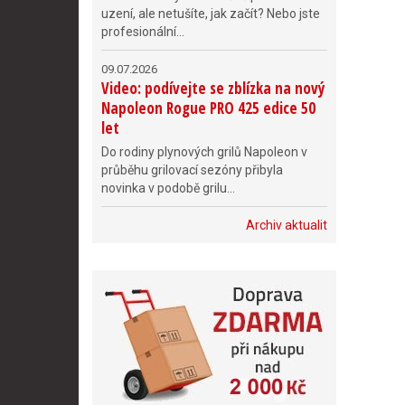
uzení, ale netušíte, jak začít? Nebo jste
profesionální...
09.07.2026
Video: podívejte se zblízka na nový
Napoleon Rogue PRO 425 edice 50
let
Do rodiny plynových grilů Napoleon v
průběhu grilovací sezóny přibyla
novinka v podobě grilu...
Archiv aktualit