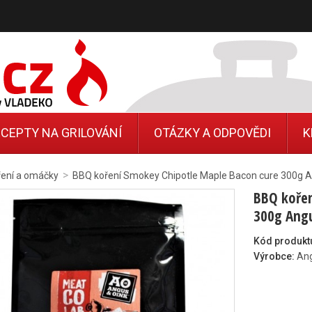
CEPTY NA GRILOVÁNÍ
OTÁZKY A ODPOVĚDI
K
>
ření a omáčky
BBQ koření Smokey Chipotle Maple Bacon cure 300g 
BBQ kořen
300g Ang
Kód produkt
Výrobce:
An