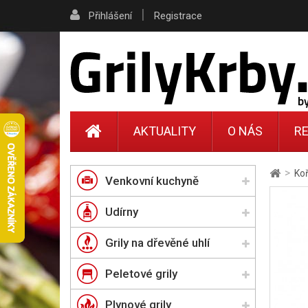
|
Přihlášení
Registrace
AKTUALITY
O NÁS
RE
>
Ko
Venkovní kuchyně
Udírny
Grily na dřevěné uhlí
Peletové grily
Plynové grily