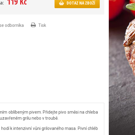
119 Kč
a:
DOTAZ NA ZBOŽÍ
 se odborníka
Tisk
tním oblíbeným pivem. Přidejte pivo směsi na chleba
uzavřeném grilu nebo v troubě.
e hodí k intenzivní vůni grilovaného masa. Pivní chléb