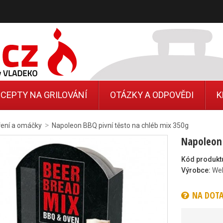
CEPTY NA GRILOVÁNÍ
OTÁZKY A ODPOVĚDI
K
>
ření a omáčky
Napoleon BBQ pivní těsto na chléb mix 350g
Napoleon 
Kód produkt
Výrobce:
We
NA DOT