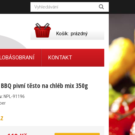
Košík:
prázdný
LOBÁSOBRANÍ
KONTAKT
BBQ pivní těsto na chléb mix 350g
u:
NPL-91196
ber
AZ