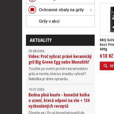
Ochranné obaly na grily
Grily v akci
AKTUALITY
BBQ koře
best Pri
409g
03.08.2026
618 Kč
Video: Proč vybrat právě keramický
gril Big Green Egg nebo Monolith?
DE
Toužíte po svém prvním keramickém
grilu a nevíte, kterou značku vybrat?
Nabídka je dnes opravdu...
10.07.2026
Bedna plná kouře - konečně kniha
o uzení, která odpoví na vše + 134
vyzkoušených receptů
Chcete se i Vy už konečně pustit do