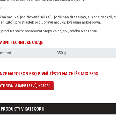
ní:
čná mouka, jodidovaná sůl (sůl, jodičnan draselný), sušené droždí, d
en, žito), prostředek pro úpravu mouky: kyselina askorbová.
 produkt může obsahovat stopy vajec, sóji, mléka a sezamu
ADNÍ TECHNICKÉ ÚDAJE
otnost
350 g
NZE NAPOLEON BBQ PIVNÍ TĚSTO NA CHLÉB MIX 350G
TE PRVNÍ A NAPIŠTE SVŮJ NÁZOR!
 PRODUKTY V KATEGORII