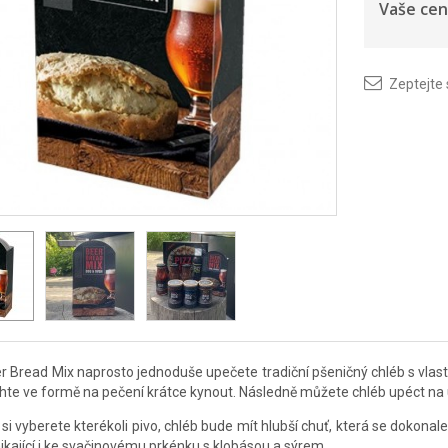
Vaše cen
Zeptejte
r Bread Mix naprosto jednoduše upečete tradiční pšeničný chléb s vlas
hte ve formě na pečení krátce kynout. Následně můžete chléb upéct na 
 si vyberete kterékoli pivo, chléb bude mít hlubší chuť, která se dokonal
nikající i ke svačinovému prkénku s klobásou a sýrem.