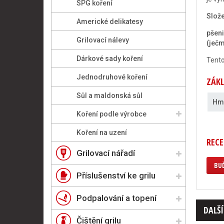
SPG koření
Slože
Americké delikatesy
pšeni
Grilovací nálevy
(ječm
Dárkové sady koření
Tento
Jednodruhové koření
ZÁKL
Sůl a maldonská sůl
Hm
Koření podle výrobce
Koření na uzení
RECE
Grilovací nářadí
BUĎ
Příslušenství ke grilu
Podpalování a topení
DALŠÍ
Čištění grilu