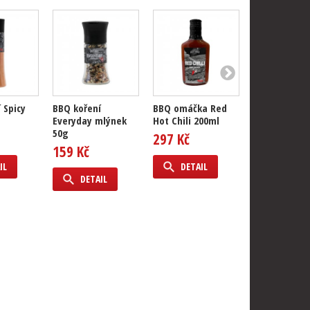
 Spicy
BBQ koření
BBQ omáčka Red
BBQ Giftpack
Everyday mlýnek
Hot Chili 200ml
50g
297 Kč
699 Kč
159 Kč
IL
DETAIL
DETAIL
DETAIL