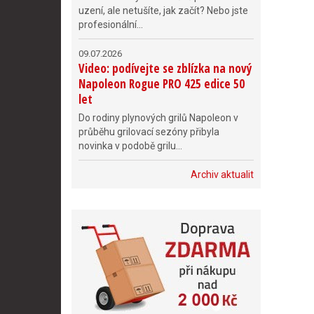
uzení, ale netušíte, jak začít? Nebo jste
profesionální...
09.07.2026
Video: podívejte se zblízka na nový
Napoleon Rogue PRO 425 edice 50
let
Do rodiny plynových grilů Napoleon v
průběhu grilovací sezóny přibyla
novinka v podobě grilu...
Archiv aktualit