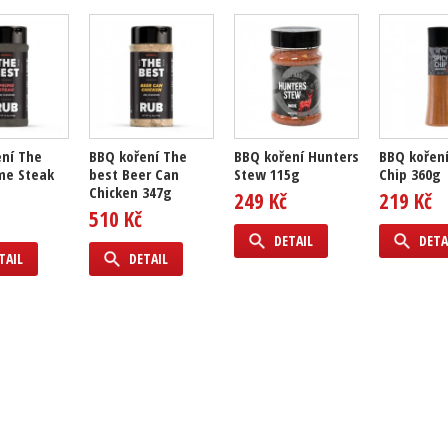
ní The
BBQ koření The
BBQ koření Hunters
BBQ koření
me Steak
best Beer Can
Stew 115g
Chip 360g
Chicken 347g
249 Kč
219 Kč
510 Kč
DETAIL
DETA
TAIL
DETAIL