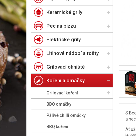
Keramické grily
Pec na pizzu
Elektrické grily
Litinové nádobí a rošty
Grilovací ohniště
Koření a omáčky
Grilovací koření
BBQ omáčky
S Bee
Pálivé chilli omáčky
a nec
BBQ koření
Ať už
je vy