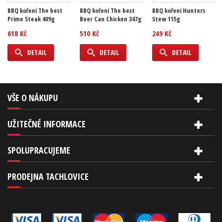
BBQ koření The best
BBQ koření The best
BBQ koření Hunters
Prime Steak 409g
Beer Can Chicken 347g
Stew 115g
618 Kč
510 Kč
249 Kč
DETAIL
DETAIL
DETAIL
VŠE O NÁKUPU
UŽITEČNÉ INFORMACE
SPOLUPRACUJEME
PRODEJNA TACHLOVICE