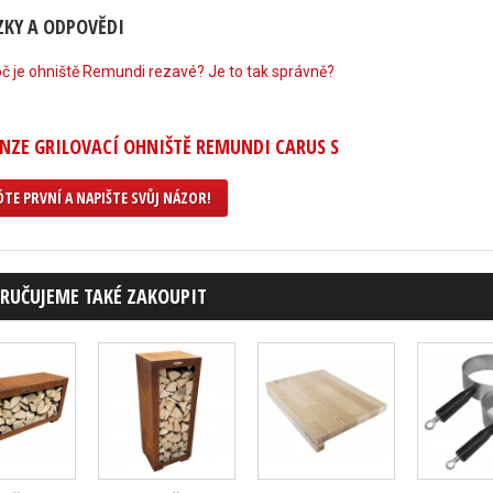
KY A ODPOVĚDI
č je ohniště Remundi rezavé? Je to tak správně?
NZE GRILOVACÍ OHNIŠTĚ REMUNDI CARUS S
TE PRVNÍ A NAPIŠTE SVŮJ NÁZOR!
RUČUJEME TAKÉ ZAKOUPIT