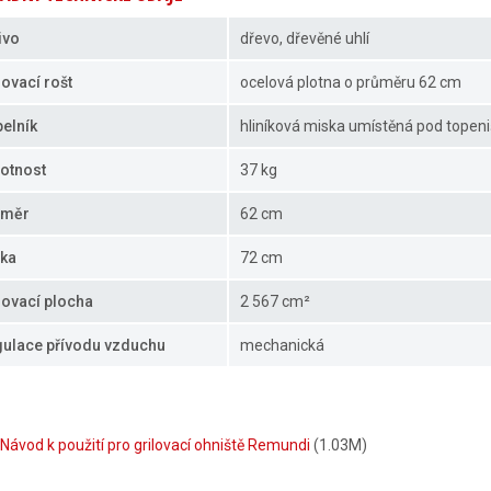
ivo
dřevo, dřevěné uhlí
lovací rošt
ocelová plotna o průměru 62 cm
elník
hliníková miska umístěná pod topen
otnost
37 kg
ůměr
62 cm
ka
72 cm
lovací plocha
2 567 cm²
ulace přívodu vzduchu
mechanická
Návod k použití pro grilovací ohniště Remundi
(1.03M)