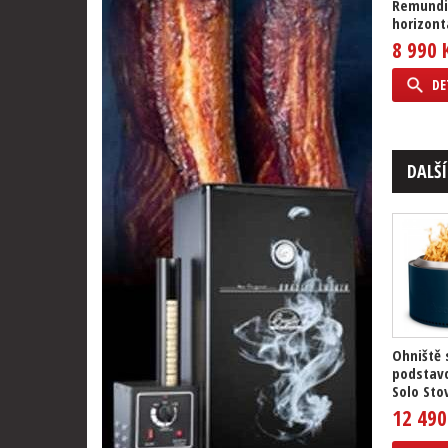
Remundi
horizont
8 990 
DE
DALŠÍ
Ohniště 
podstav
Solo Stov
12 490