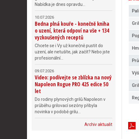
Nabídka je dnes opravdu...
Pal
10.07.2026
Bedna plná kouře - konečně kniha
Gri
o uzení, která odpoví na vše + 134
Pop
vyzkoušených receptů
Chcete se i Vy už konečně pustit do
Hm
uzení, ale netušíte, jak začít? Nebo jste
profesionální...
Pr
09.07.2026
Výš
Video: podívejte se zblízka na nový
Napoleon Rogue PRO 425 edice 50
Gri
let
Reg
Do rodiny plynových grilů Napoleon v
průběhu grilovací sezóny přibyla
novinka v podobě grilu...
Archiv aktualit