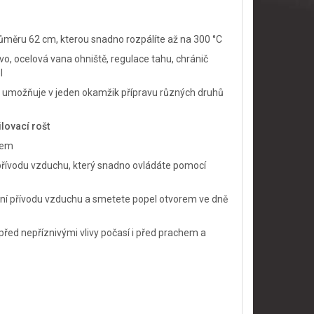
průměru 62 cm, kterou snadno rozpálíte až na 300 °C
evo, ocelová vana ohniště, regulace tahu, chránič
el
což umožňuje v jeden okamžik přípravu různých druhů
lovací rošt
ejem
přívodu vzduchu, který snadno ovládáte pomocí
ání přívodu vzduchu a smetete popel otvorem ve dně
řed nepříznivými vlivy počasí i před prachem a