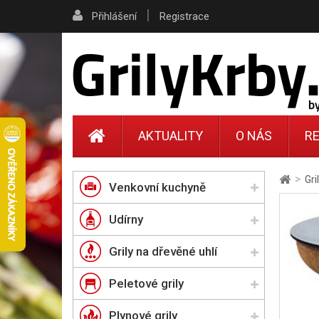
|
Přihlášení
Registrace
AKTUALITY
O NÁS
RE
>
Gri
Venkovní kuchyně
Udírny
Grily na dřevěné uhlí
Peletové grily
Plynové grily