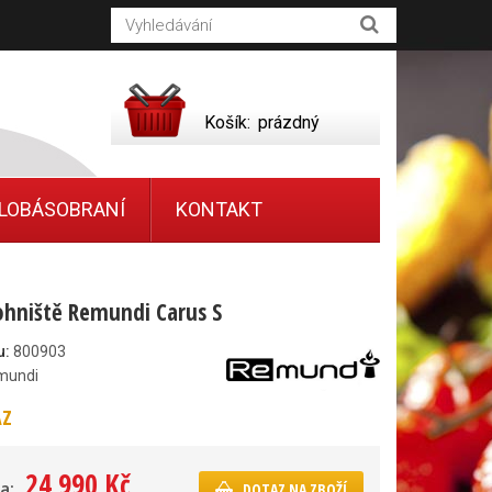
Košík:
prázdný
LOBÁSOBRANÍ
KONTAKT
 ohniště Remundi Carus S
u:
800903
mundi
AZ
24 990 Kč
a:
DOTAZ NA ZBOŽÍ