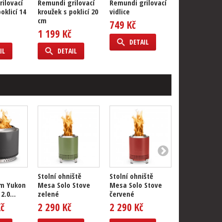
ilovací
Remundi grilovací
Remundi grilovací
Remundi gril
oklicí 14
kroužek s poklicí 20
vidlice
špíz Achilles
cm
749 Kč
349 Kč
1 199 Kč
DETAIL
DETAIL
IL
DETAIL
Stolní ohniště
Stolní ohniště
Stolní ohništ
m Yukon
Mesa Solo Stove
Mesa Solo Stove
Mesa Solo S
2.0...
zelené
červené
modré
Kč
2 290 Kč
2 290 Kč
2 290 Kč