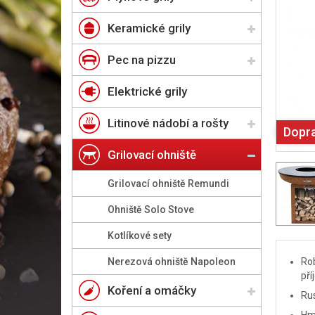
Keramické grily
Pec na pizzu
Elektrické grily
Litinové nádobí a rošty
Dopr
Grilovací ohniště
Grilovací ohniště Remundi
Ohniště Solo Stove
Kotlíkové sety
Nerezová ohniště Napoleon
Rob
pří
Koření a omáčky
Rus