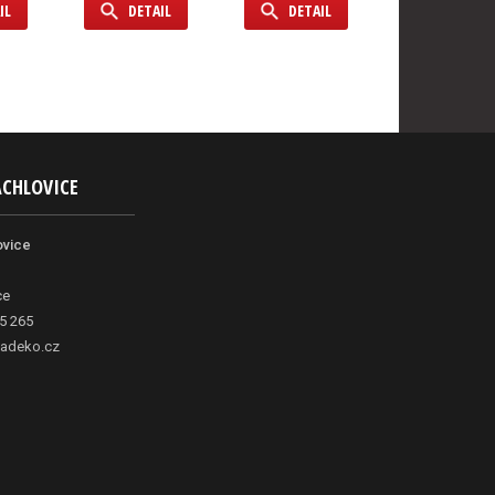
IL
DETAIL
DETAIL
DETAIL
ACHLOVICE
ovice
ce
5 265
adeko.cz