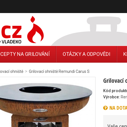
CEPTY NA GRILOVÁNÍ
OTÁZKY A ODPOVĚDI
K
>
lovací ohniště
Grilovací ohniště Remundi Carus S
Grilovací
Kód produkt
Výrobce:
Re
NA DOT
Vaše cen