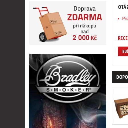
OTÁZ
Pro
RECE
BUĎ
DOPO