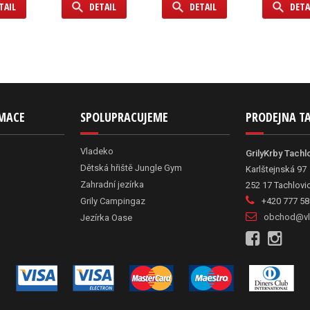
TAIL
DETAIL
DETAIL
DETA
RMACE
SPOLUPRACUJEME
PRODEJNA T
Vladeko
GrilyKrby Tachl
Dětská hřiště Jungle Gym
Karlštejnská 97
Zahradní jezírka
252 17 Tachlovi
Grily Campingaz
+420 777 58
obchod@vl
Jezírka Oase