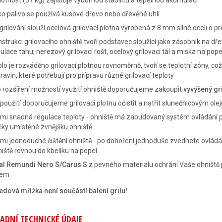
tnost (37 kg) zajišťuje výbornou stabilitu a tepelnou akumulaci
o palivo se používá kusové dřevo nebo dřevěné uhlí
grilování slouží ocelová grilovací plotna vyrobená z 8 mm silné oceli o 
strukci grilovacího ohniště tvoří podstavec sloužící jako zásobník na dř
ulace tahu, nerezový grilovací rošt, ocelový grilovací tál a miska na pop
lo je rozváděno grilovací plotnou rovnoměrně, tvoří se teplotní zóny, 
ravin, které potřebují pro přípravu různé grilovací teploty
 rozšíření možností využití ohniště doporučujeme zakoupit
vyvýšený gri
použití doporučujeme grilovací plotnu očistit a natřít slunečnicovým ol
mi snadná regulace teploty - ohniště má zabudovaný systém ovládání 
ky umístěné zvnějšku ohniště
mi jednoduché čištění ohniště - po dohoření jednoduše zvednete ovlád
iště rovnou do kbelíku na popel
al Remundi Nero S/Carus S
z pevného materiálu ochrání Vaše ohniště p
lem
edová mřížka není součástí balení grilu!
ADNÍ TECHNICKÉ ÚDAJE