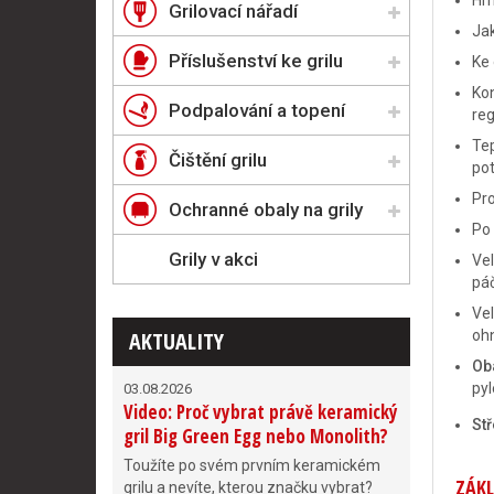
Hmo
Grilovací nářadí
Jak
Příslušenství ke grilu
Ke 
Kon
Podpalování a topení
reg
Tep
Čištění grilu
pot
Pro
Ochranné obaly na grily
Po 
Grily v akci
Vel
páč
Vel
AKTUALITY
ohn
Ob
py
03.08.2026
Video: Proč vybrat právě keramický
Stř
gril Big Green Egg nebo Monolith?
Toužíte po svém prvním keramickém
ZÁKL
grilu a nevíte, kterou značku vybrat?