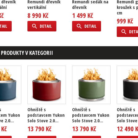
 dřevník
Remundi dřevník
Remundi sedák na
Remundi gr
ální
vertikální
dřevník
kroužek s p
cm
Kč
8 990 Kč
1 499 Kč
999 Kč
TAIL
DETAIL
DETAIL
DETA
 PRODUKTY V KATEGORII
s
Ohniště s
Ohniště s
Ohniště s
cem Yukon
podstavcem Yukon
podstavcem Yukon
podstavce
e 2.0...
Solo Stove 2.0...
Solo Stove 2.0...
Solo Stove 
 Kč
13 790 Kč
13 790 Kč
12 490 