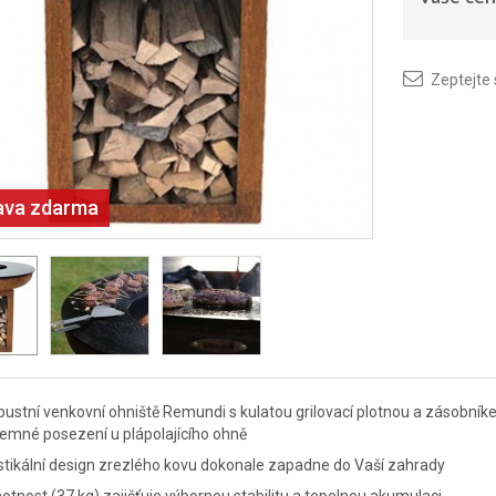
Zeptejte
ava zdarma
ustní venkovní ohniště Remundi s kulatou grilovací plotnou a zásobníke
jemné posezení u plápolajícího ohně
tikální design zrezlého kovu dokonale zapadne do Vaší zahrady