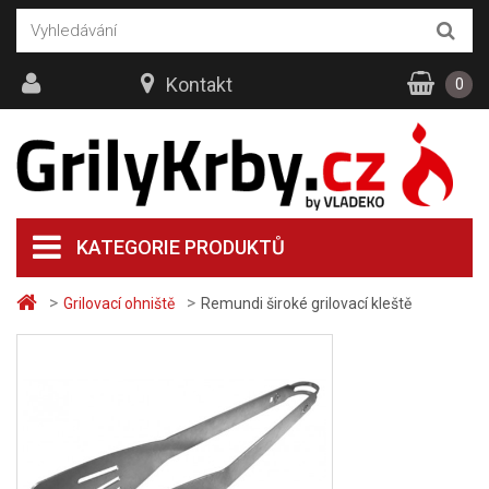
Kontakt
0
KATEGORIE PRODUKTŮ
>
>
Grilovací ohniště
Remundi široké grilovací kleště