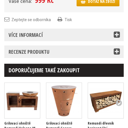
999 Kč
Vaše cena:
DOTAZ NA ZBOŽÍ
Zeptejte se odborníka
Tisk
VÍCE INFORMACÍ
RECENZE PRODUKTU
DOPORUČUJEME TAKÉ ZAKOUPIT
Grilovací ohniště
Grilovací ohniště
Remundi dřevník