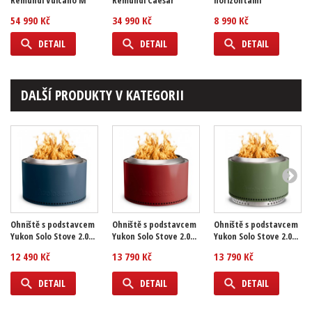
Remundi Vulcano M
Remundi Caesar
horizontální
54 990 Kč
34 990 Kč
8 990 Kč
DETAIL
DETAIL
DETAIL
DALŠÍ PRODUKTY V KATEGORII
Ohniště s podstavcem
Ohniště s podstavcem
Ohniště s podstavcem
Yukon Solo Stove 2.0...
Yukon Solo Stove 2.0...
Yukon Solo Stove 2.0...
12 490 Kč
13 790 Kč
13 790 Kč
DETAIL
DETAIL
DETAIL