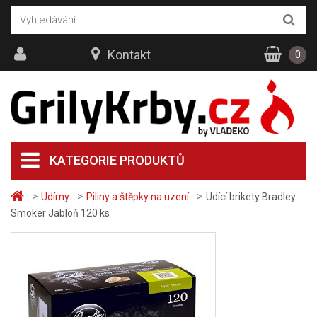
Kontakt
0
KATEGORIE PRODUKTŮ
>
>
>
Udírny
Piliny a štěpky na uzení
Udící brikety Bradley
Smoker Jabloň 120 ks