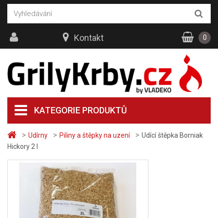
Kontakt
0
KATEGORIE PRODUKTŮ
>
>
>
Udírny
Piliny a štěpky na uzení
Udící štěpka Borniak
Hickory 2 l