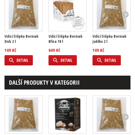
Udící štěpka Borniak
Udící štěpka Borniak
Udící štěpka Borniak
Dub 2 l
Bříza 10 l
Jablko 2 l
149 Kč
649 Kč
149 Kč
DETAIL
DETAIL
DETAIL
DALŠÍ PRODUKTY V KATEGORII