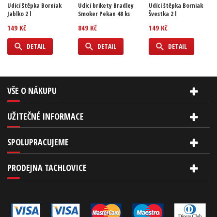
Udící štěpka Borniak
Udící brikety Bradley
Udící štěpka Borniak
Jablko 2 l
Smoker Pekan 48 ks
Švestka 2 l
149 Kč
849 Kč
149 Kč
DETAIL
DETAIL
DETAIL
VŠE O NÁKUPU
UŽITEČNÉ INFORMACE
SPOLUPRACUJEME
PRODEJNA TACHLOVICE