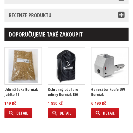
RECENZE PRODUKTU
DOPORUČUJEME TAKÉ ZAKOUPIT
Udící štěpka Borniak
Ochranný obal pro
Generátor kouře UW
Jablko 2 l
udírny Borniak 150
Borniak
149 Kč
1 890 Kč
6 490 Kč
DETAIL
DETAIL
DETAIL