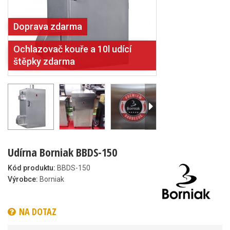
Doprava zdarma
Ochlazovač kouře a 10l udící
štěpky zdarma
Udírna Borniak BBDS-150
Kód produktu:
BBDS-150
Výrobce:
Borniak
NA DOTAZ