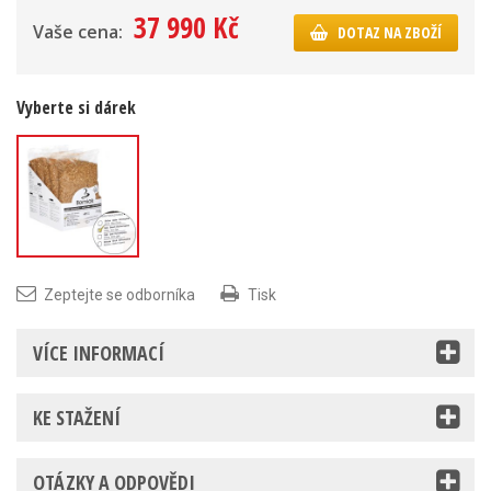
37 990 Kč
Vaše cena:
DOTAZ NA ZBOŽÍ
Vyberte si dárek
Udící štěpka
Borniak Buk 10
Zeptejte se odborníka
Tisk
l
VÍCE INFORMACÍ
KE STAŽENÍ
OTÁZKY A ODPOVĚDI