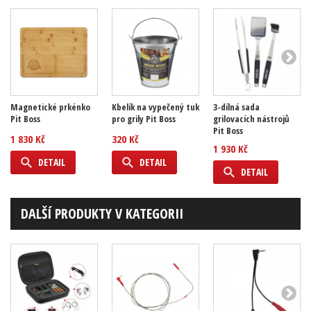
Magnetické prkénko
Kbelík na vypečený tuk
3-dílná sada
Pit Boss
pro grily Pit Boss
grilovacích nástrojů
Pit Boss
1 830 Kč
320 Kč
1 930 Kč
DETAIL
DETAIL
DETAIL
DALŠÍ PRODUKTY V KATEGORII