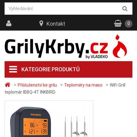
Kontakt
0
KATEGORIE PRODUKTŮ
>
>
>
Příslušenství ke grilu
Teploměry na maso
WiFi Grill
teploměr IBBQ-4T INKBIRD