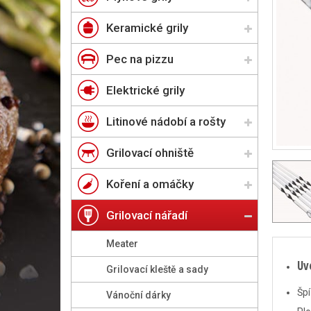
Keramické grily
Pec na pizzu
Elektrické grily
Litinové nádobí a rošty
Grilovací ohniště
Koření a omáčky
Grilovací nářadí
Meater
Uv
Grilovací kleště a sady
Špí
Vánoční dárky