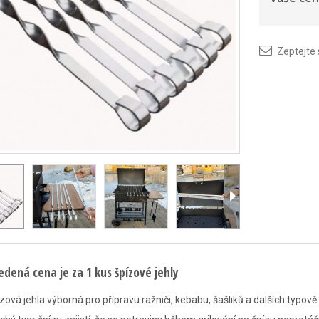
Zeptejte
edená cena je za 1 kus špízové jehly
zová jehla výborná pro přípravu ražniči, kebabu, šašliků a dalších typově