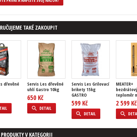
TE PRVNÍ A NAPIŠTE SVŮJ NÁZOR!
RUČUJEME TAKÉ ZAKOUPIT
es dřevěné
Servis Les dřevěné
Servis Les Grilovací
MEATER+
uhlí Gastro 10kg
brikety 15kg
bezdrátov
GASTRO
teploměr 
650 Kč
599 Kč
2 599 Kč
TAIL
DETAIL
DETAIL
DETA
 PRODUKTY V KATEGORII