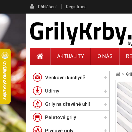
|
Přihlášení
Registrace
AKTUALITY
O NÁS
RE
>
Gri
Venkovní kuchyně
Udírny
Grily na dřevěné uhlí
Peletové grily
Plynové grily