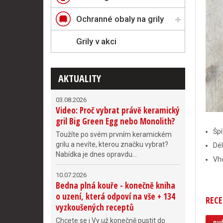
Ochranné obaly na grily
Grily v akci
AKTUALITY
03.08.2026
Video: Proč vybrat právě keramický
gril Big Green Egg nebo Monolith?
Špí
Toužíte po svém prvním keramickém
grilu a nevíte, kterou značku vybrat?
Dél
Nabídka je dnes opravdu...
Vh
10.07.2026
Bedna plná kouře - konečně kniha
o uzení, která odpoví na vše + 134
RECE
vyzkoušených receptů
Chcete se i Vy už konečně pustit do