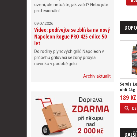
BUĎ
uzení, ale netušíte, jak začít? Nebo jste
profesionální...
09.07.2026
DOPO
Video: podívejte se zblízka na nový
Napoleon Rogue PRO 425 edice 50
let
Do rodiny plynových grilů Napoleon v
průběhu grilovací sezóny přibyla
novinka v podobě grilu...
Archiv aktualit
Servis L
uhlí 4kg
189 Kč
DE
DALŠÍ