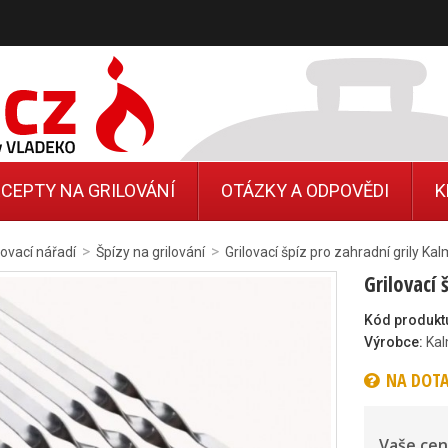
CEPTY NA GRILOVÁNÍ
OTÁZKY A ODPOVĚDI
K
>
>
lovací nářadí
Špízy na grilování
Grilovací špíz pro zahradní grily K
Grilovací
Kód produkt
Výrobce:
Ka
NA DOT
Vaše cen