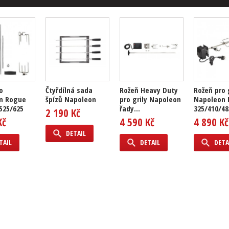
o
Čtyřdílná sada
Rožeň Heavy Duty
Rožeň pro 
n Rogue
špízů Napoleon
pro grily Napoleon
Napoleon 
525/625
řady...
325/410/48
2 190 Kč
Kč
4 590 Kč
4 890 Kč
DETAIL
TAIL
DETAIL
DETA