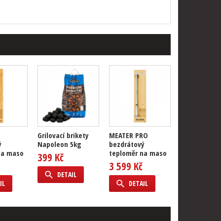
Grilovací brikety
MEATER PRO
ý
Napoleon 5kg
bezdrátový
na maso
teploměr na maso
399 Kč
3 599 Kč
DETAIL
IL
DETAIL