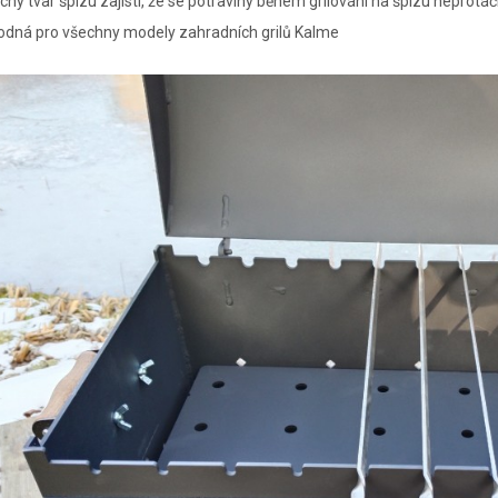
chý tvar špízu zajistí, že se potraviny během grilování na špízu neprotáč
odná pro všechny modely zahradních grilů Kalme