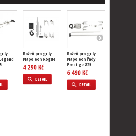
grily
Rožeň pro grily
Rožeň pro grily
Rožeň pro gr
Legend
Napoleon Rogue
Napoleon řady
Napoleon řa
5
Prestige 825
4 290 Kč
6 190 Kč
6 490 Kč
DETAIL
DETAIL
IL
DETAIL