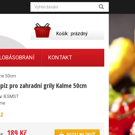
Košík:
prázdný
LOBÁSOBRANÍ
KONTAKT
alme 50cm
 špíz pro zahradní grily Kalme 50cm
u:
IESMST
lme
AZ
189 Kč
a:
DOTAZ NA ZBOŽÍ