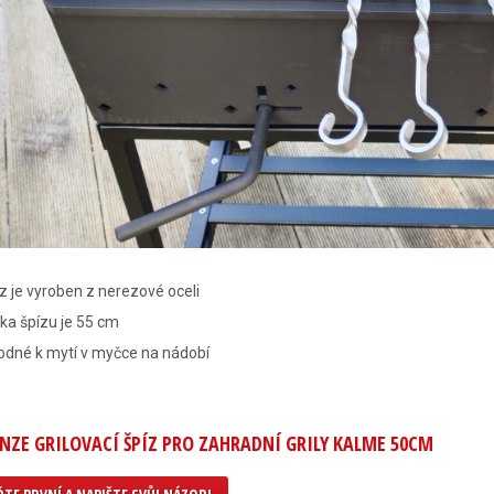
z je vyroben z nerezové oceli
ka špízu je 55 cm
odné k mytí v myčce na nádobí
NZE GRILOVACÍ ŠPÍZ PRO ZAHRADNÍ GRILY KALME 50CM