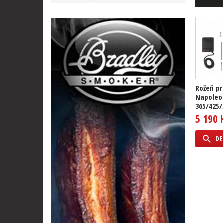
Rožeň pr
Napoleo
365/425/
5 190 
DE