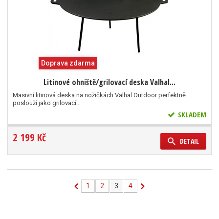
Doprava zdarma
Litinové ohniště/grilovací deska Valhal...
Masivní litinová deska na nožičkách Valhal Outdoor perfektně
poslouží jako grilovací...
SKLADEM
2 199 Kč
DETAIL
1
2
3
4