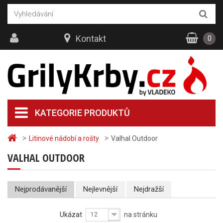
Kontakt
0
KATEGORIE PRODUKTŮ
>
>
Litinové nádobí a rošty
Valhal Outdoor
VALHAL OUTDOOR
Nejprodávanější
Nejlevnější
Nejdražší
Ukázat
na stránku
12