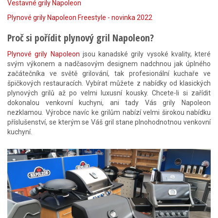
Vestavné grily Napoleon
Plynové grily Napoleon Freestyle - novinka 2022
Proč si pořídit plynový gril Napoleon?
Plynové grily Napoleon
jsou kanadské grily vysoké kvality, které
svým výkonem a nadčasovým designem nadchnou jak úplného
začátečníka ve světě grilování, tak profesionální kuchaře ve
špičkových restauracích. Vybírat můžete z nabídky od klasických
plynových grilů až po velmi luxusní kousky. Chcete-li si zařídit
dokonalou venkovní kuchyni, ani tady Vás grily Napoleon
nezklamou. Výrobce navíc ke grilům nabízí velmi širokou nabídku
příslušenství, se kterým se Váš gril stane plnohodnotnou venkovní
kuchyní.