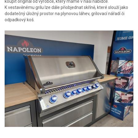
koupit originál od výrobce, který máme v naší nabídce.
K vestavěnému grilu lze dále přiobjednat skříně, které slouží jako
dodatečný úložný prostor na plynovou láhev, grilovací nářadí či
odpadkový koš.