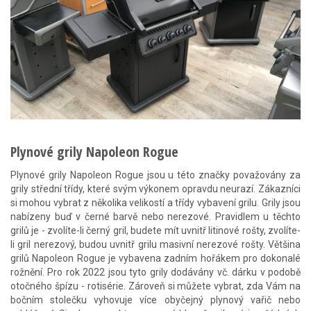
Plynové grily Napoleon Rogue
Plynové grily Napoleon Rogue jsou u této značky považovány za
grily střední třídy, které svým výkonem opravdu neurazí. Zákazníci
si mohou vybrat z několika velikostí a třídy vybavení grilu. Grily jsou
nabízeny buď v černé barvě nebo nerezové. Pravidlem u těchto
grilů je - zvolíte-li černý gril, budete mít uvnitř litinové rošty, zvolíte-
li gril nerezový, budou uvnitř grilu masivní nerezové rošty. Většina
grilů Napoleon Rogue je vybavena zadním hořákem pro dokonalé
rožnění. Pro rok 2022 jsou tyto grily dodávány vč. dárku v podobě
otočného špízu - rotisérie. Zároveň si můžete vybrat, zda Vám na
bočním stolečku vyhovuje více obyčejný plynový vařič nebo