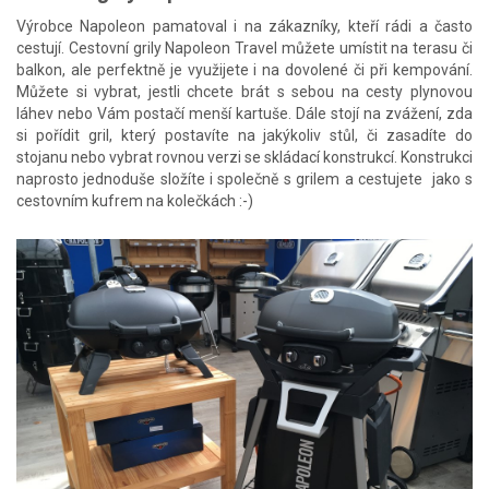
Výrobce Napoleon pamatoval i na zákazníky, kteří rádi a často
cestují. Cestovní grily Napoleon Travel můžete umístit na terasu či
balkon, ale perfektně je využijete i na dovolené či při kempování.
Můžete si vybrat, jestli chcete brát s sebou na cesty plynovou
láhev nebo Vám postačí menší kartuše. Dále stojí na zvážení, zda
si pořídit gril, který postavíte na jakýkoliv stůl, či zasadíte do
stojanu nebo vybrat rovnou verzi se skládací konstrukcí. Konstrukci
naprosto jednoduše složíte i společně s grilem a cestujete jako s
cestovním kufrem na kolečkách :-)