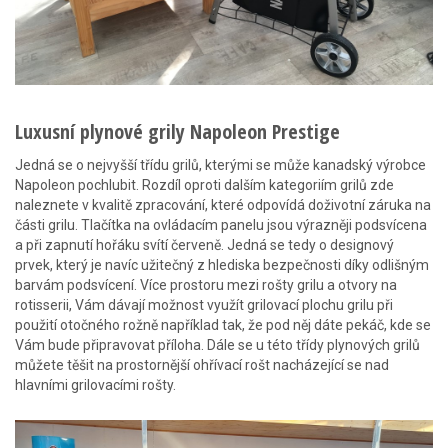
Luxusní plynové grily Napoleon Prestige
Jedná se o nejvyšší třídu grilů, kterými se může kanadský výrobce
Napoleon pochlubit. Rozdíl oproti dalším kategoriím grilů zde
naleznete v kvalitě zpracování, které odpovídá doživotní záruka na
části grilu. Tlačítka na ovládacím panelu jsou výrazněji podsvícena
a při zapnutí hořáku svítí červeně. Jedná se tedy o designový
prvek, který je navíc užitečný z hlediska bezpečnosti díky odlišným
barvám podsvícení. Více prostoru mezi rošty grilu a otvory na
rotisserii, Vám dávají možnost využít grilovací plochu grilu při
použití otočného rožně například tak, že pod něj dáte pekáč, kde se
Vám bude připravovat příloha. Dále se u této třídy plynových grilů
můžete těšit na prostornější ohřívací rošt nacházející se nad
hlavními grilovacími rošty.