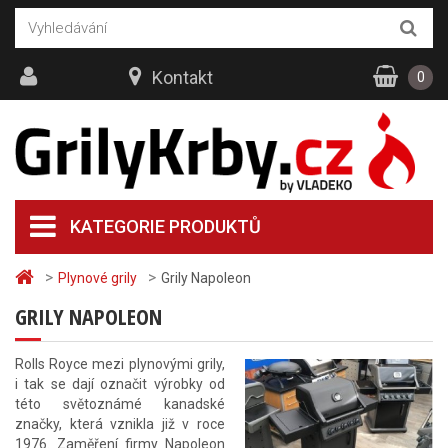
Kontakt
0
KATEGORIE PRODUKTŮ
>
>
Plynové grily
Grily Napoleon
GRILY NAPOLEON
Rolls Royce mezi plynovými grily,
i tak se dají označit výrobky od
této světoznámé kanadské
značky, která vznikla již v roce
1976. Zaměření firmy Napoleon