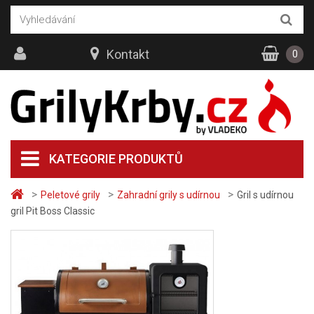
Kontakt
0
KATEGORIE PRODUKTŮ
>
>
>
Peletové grily
Zahradní grily s udírnou
Gril s udírnou
gril Pit Boss Classic