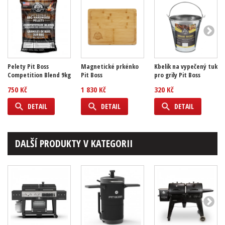
Pelety Pit Boss
Magnetické prkénko
Kbelík na vypečený tuk
Competition Blend 9kg
Pit Boss
pro grily Pit Boss
750 Kč
1 830 Kč
320 Kč
DETAIL
DETAIL
DETAIL
DALŠÍ PRODUKTY V KATEGORII