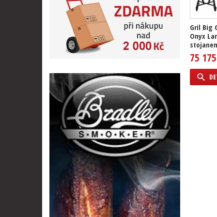
Gril Big
Onyx La
stojanem
75 175
DE