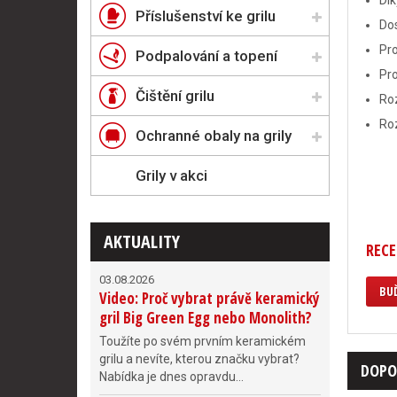
Dík
Příslušenství ke grilu
Dos
Pro
Podpalování a topení
Pro
Čištění grilu
Roz
Roz
Ochranné obaly na grily
Grily v akci
AKTUALITY
RECE
03.08.2026
BUĎ
Video: Proč vybrat právě keramický
gril Big Green Egg nebo Monolith?
Toužíte po svém prvním keramickém
grilu a nevíte, kterou značku vybrat?
DOPO
Nabídka je dnes opravdu...