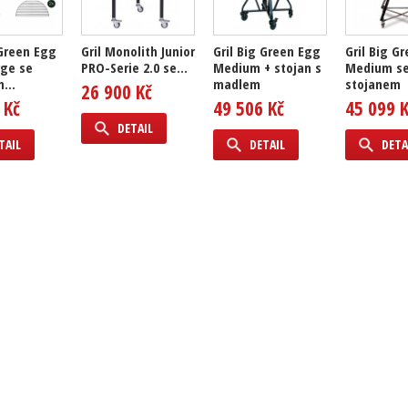
 Green Egg
Gril Monolith Junior
Gril Big Green Egg
Gril Big G
rge se
PRO-Serie 2.0 se...
Medium + stojan s
Medium s
...
madlem
stojanem
26 900 Kč
 Kč
49 506 Kč
45 099 
DETAIL
TAIL
DETAIL
DETA