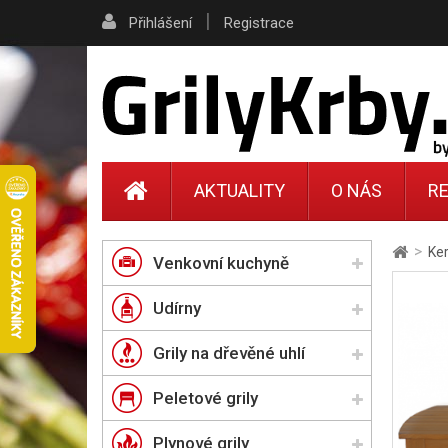
|
Přihlášení
Registrace
AKTUALITY
O NÁS
RE
>
Ker
Venkovní kuchyně
Udírny
Grily na dřevěné uhlí
Peletové grily
Plynové grily