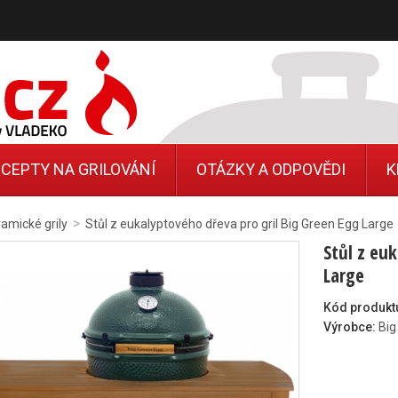
CEPTY NA GRILOVÁNÍ
OTÁZKY A ODPOVĚDI
K
>
amické grily
Stůl z eukalyptového dřeva pro gril Big Green Egg Large
Stůl z eu
Large
Kód produkt
Výrobce:
Big