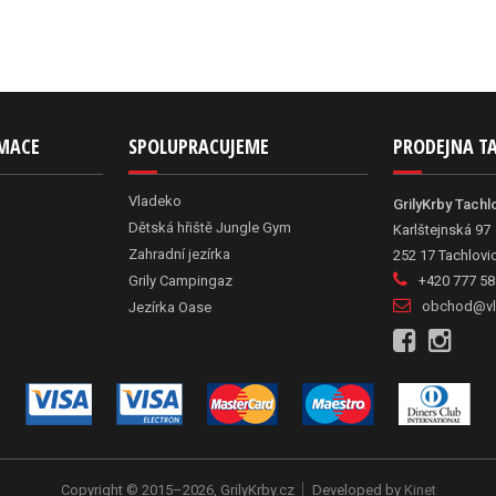
RMACE
SPOLUPRACUJEME
PRODEJNA T
Vladeko
GrilyKrby Tachl
Dětská hřiště Jungle Gym
Karlštejnská 97
Zahradní jezírka
252 17 Tachlovi
Grily Campingaz
+420 777 58
obchod@vl
Jezírka Oase
Copyright © 2015–2026, GrilyKrby.cz
Developed by
Kinet