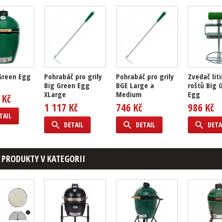
 Green Egg
Pohrabáč pro grily
Pohrabáč pro grily
Zvedač lit
Big Green Egg
BGE Large a
roštů Big 
XLarge
Medium
Egg
 Kč
1 117 Kč
746 Kč
986 Kč
TAIL
DETAIL
DETAIL
DETA
 PRODUKTY V KATEGORII