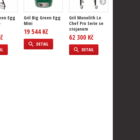
reen Egg
Gril Big Green Egg
Gril Monolith Le
Gril Big Gre
e
Mini
Chef Pro Serie se
Minimax
stojanem
19 544 Kč
32 367 Kč
Kč
62 300 Kč
DETAIL
DETAIL
IL
DETAIL