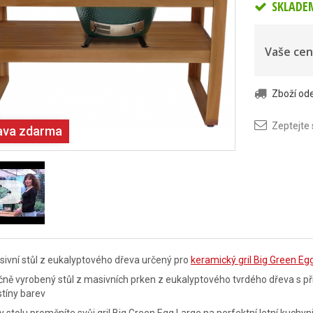
SKLADE
Vaše cen
Zboží o
Zeptejte
ava zdarma
ivní stůl z eukalyptového dřeva určený pro
keramický gril Big Green Eg
ně vyrobený stůl z masivních prken z eukalyptového tvrdého dřeva s př
tíny barev