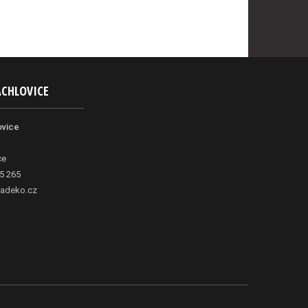
ACHLOVICE
ovice
ce
5 265
adeko.cz