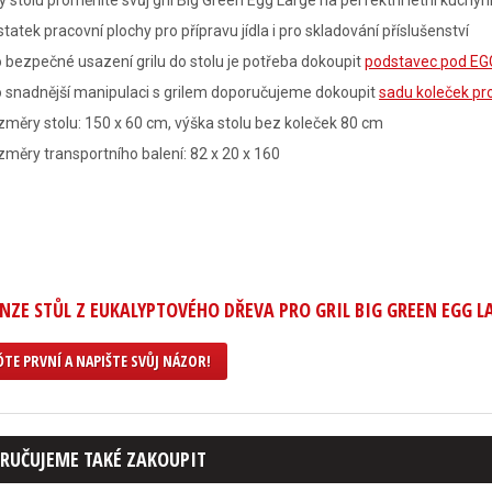
y stolu proměníte svůj gril Big Green Egg Large na perfektní letní kuchyn
tatek pracovní plochy pro přípravu jídla i pro skladování příslušenství
 bezpečné usazení grilu do stolu je potřeba dokoupit
podstavec pod EGG
 snadnější manipulaci s grilem doporučujeme dokoupit
sadu koleček pr
měry stolu: 150 x 60 cm, výška stolu bez koleček 80 cm
měry transportního balení: 82 x 20 x 160
NZE STŮL Z EUKALYPTOVÉHO DŘEVA PRO GRIL BIG GREEN EGG L
TE PRVNÍ A NAPIŠTE SVŮJ NÁZOR!
RUČUJEME TAKÉ ZAKOUPIT