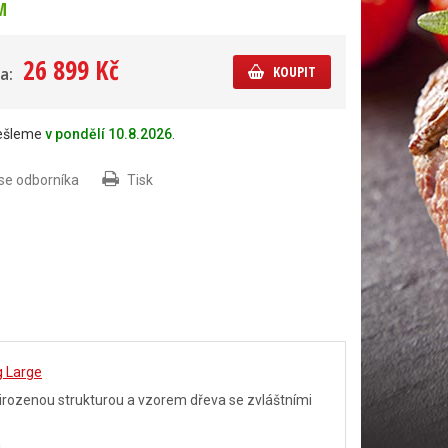
M
26 899 Kč
KOUPIT
a:
dešleme
v pondělí 10.8.2026
.
 se odborníka
Tisk
g Large
irozenou strukturou a vzorem dřeva se zvláštními