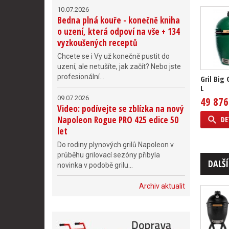
10.07.2026
Bedna plná kouře - konečně kniha
o uzení, která odpoví na vše + 134
vyzkoušených receptů
Chcete se i Vy už konečně pustit do
uzení, ale netušíte, jak začít? Nebo jste
profesionální...
Gril Big
L
09.07.2026
49 876
Video: podívejte se zblízka na nový
Napoleon Rogue PRO 425 edice 50
DE
let
Do rodiny plynových grilů Napoleon v
průběhu grilovací sezóny přibyla
DALŠÍ
novinka v podobě grilu...
Archiv aktualit