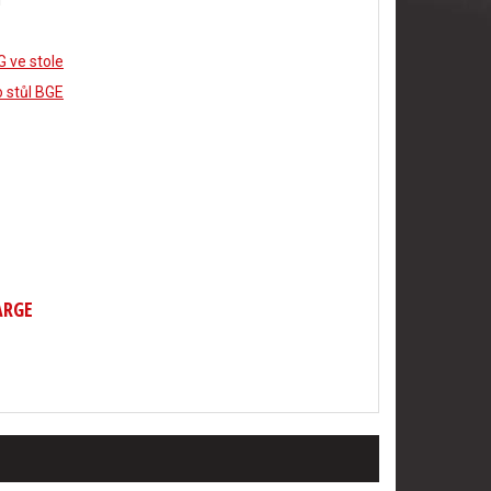
i
 ve stole
o stůl BGE
ARGE