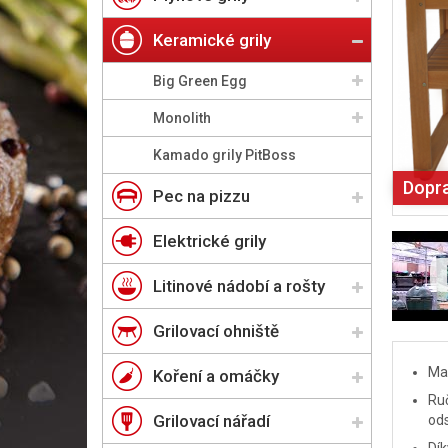
Keramické grily
Big Green Egg
Monolith
Kamado grily PitBoss
Dopr
Pec na pizzu
Elektrické grily
Litinové nádobí a rošty
Grilovací ohniště
Mas
Koření a omáčky
Ruč
Grilovací nářadí
ods