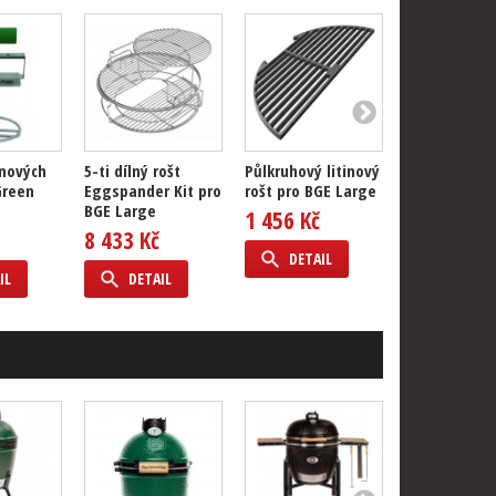
inových
5-ti dílný rošt
Půlkruhový litinový
Litinová pán
Green
Eggspander Kit pro
rošt pro BGE Large
grily BGE XL
BGE Large
Large
1 456 Kč
8 433 Kč
3 846 Kč
DETAIL
IL
DETAIL
DETAIL