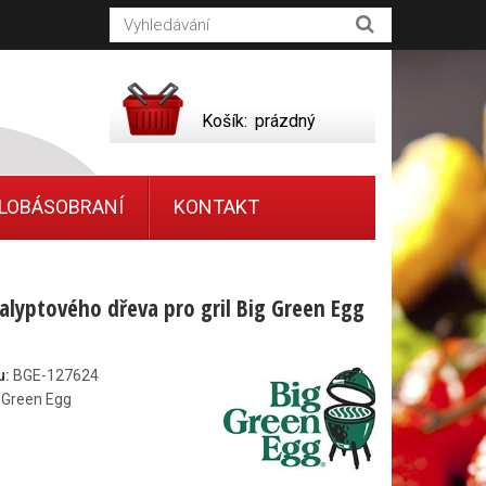
Košík:
prázdný
LOBÁSOBRANÍ
KONTAKT
kalyptového dřeva pro gril Big Green Egg
u:
BGE-127624
 Green Egg