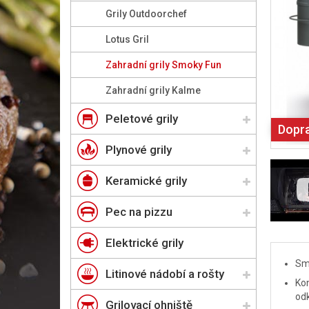
Grily Outdoorchef
Lotus Gril
Zahradní grily Smoky Fun
Zahradní grily Kalme
Peletové grily
Dopr
Plynové grily
Keramické grily
Pec na pizzu
Elektrické grily
Smo
Litinové nádobí a rošty
Kon
odk
Grilovací ohniště