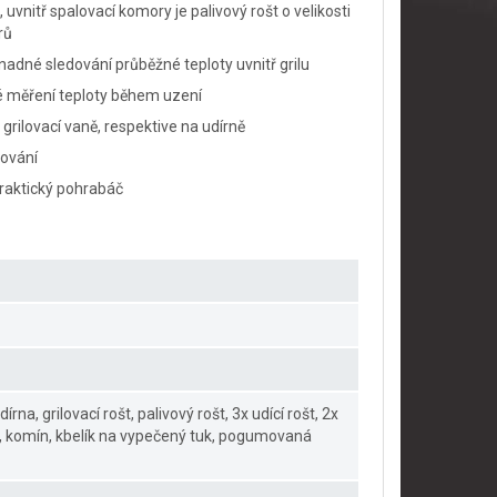
uvnitř spalovací komory je palivový rošt o velikosti
rů
adné sledování průběžné teploty uvnitř grilu
é měření teploty během uzení
grilovací vaně, respektive na udírně
lování
praktický pohrabáč
na, grilovací rošt, palivový rošt, 3x udící rošt, 2x
k, komín, kbelík na vypečený tuk, pogumovaná