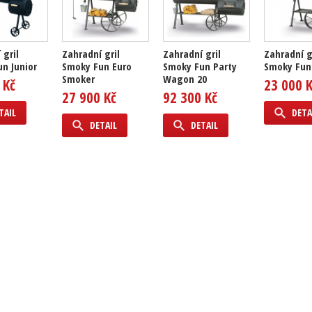
 gril
Zahradní gril
Zahradní gril
Zahradní g
n Junior
Smoky Fun Euro
Smoky Fun Party
Smoky Fun
Smoker
Wagon 20
 Kč
23 000 
27 900 Kč
92 300 Kč
TAIL
DETA
DETAIL
DETAIL