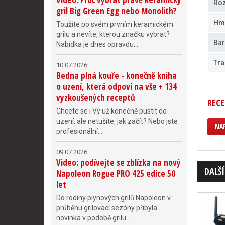
Ro
gril Big Green Egg nebo Monolith?
Hm
Toužíte po svém prvním keramickém
grilu a nevíte, kterou značku vybrat?
Bar
Nabídka je dnes opravdu...
Tra
10.07.2026
Bedna plná kouře - konečně kniha
o uzení, která odpoví na vše + 134
vyzkoušených receptů
RECE
Chcete se i Vy už konečně pustit do
uzení, ale netušíte, jak začít? Nebo jste
NAP
profesionální...
09.07.2026
Video: podívejte se zblízka na nový
DALŠÍ
Napoleon Rogue PRO 425 edice 50
let
Do rodiny plynových grilů Napoleon v
průběhu grilovací sezóny přibyla
novinka v podobě grilu...