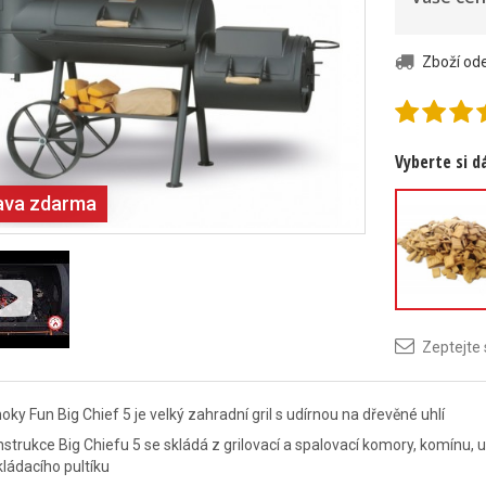
Zboží o
Vyberte si d
ava zdarma
Buková ště
na uzení 15
Zeptejte
2-16mm
ky Fun Big Chief 5 je velký zahradní gril s udírnou na dřevěné uhlí
strukce Big Chiefu 5 se skládá z grilovací a spalovací komory, komínu,
ládacího pultíku