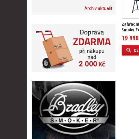
Archiv aktualit
Zahradní
Smoky Fu
19 990
DE