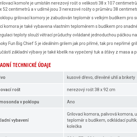
rilovací komoře je umístěn nerezový rošt o velikosti 38 x 107 centimetrů, 
x 52 centimetrů a v udírně jsou 3 nerezové rošty o průměru 38 centimet
oklopu grilovací komory je zabudován teploměr s velkým budíkem pro sn
ící komora je také vybavena vlastním teploměrem s budíkem pro snadn
egulaci teploty slouží větrací průduchy ovládané jednoduchou páčkou na 
ky Fun Big Chief 5 je ideálním grilem jak pro přímé, tak pro nepřímé gri
částí základní výbavy je také kbelík na vypečený tuk a šťávy z masa a 
ADNÍ TECHNICKÉ ÚDAJE
ivo
kusové dřevo, dřevěné uhlí a brikety
lovací rošt
nerezový rošt 38 x 92 cm
mosonda v poklopu
Ano
Grilovací komora, palivová komora, udír
ladní vybavení
teploměr s budíkem, odkládací pultí
kolečka