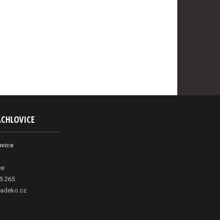
ACHLOVICE
ovice
ce
5 265
adeko.cz