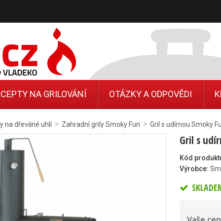
CEPTY NA GRILOVÁNÍ
OTÁZKY A ODPOVĚDI
K
>
>
ly na dřevěné uhlí
Zahradní grily Smoky Fun
Gril s udírnou Smoky Fu
Gril s ud
Kód produkt
Výrobce:
Sm
SKLADE
Vaše cen