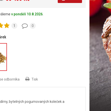
dešleme
v pondělí 10.8.2026
.
1
0
árek
pka
kg
 se odborníka
Tisk
 udírny, bytelných pogumovaných koleček a