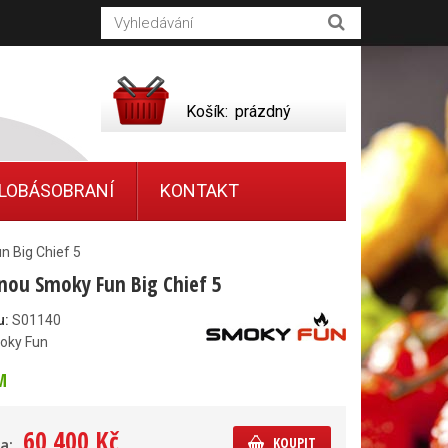
Košík:
prázdný
LOBÁSOBRANÍ
KONTAKT
n Big Chief 5
írnou Smoky Fun Big Chief 5
u:
S01140
oky Fun
M
60 400 Kč
KOUPIT
a: