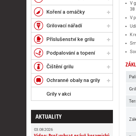
V g
38 
Koření a omáčky
V p
Grilovací nářadí
Ud
K r
Příslušenství ke grilu
Smo
Sou
Podpalování a topení
ZÁKL
Čištění grilu
Pal
Ochranné obaly na grily
Gri
Grily v akci
Ter
AKTUALITY
Zák
03.08.2026
Video: Proč vybrat právě keramický