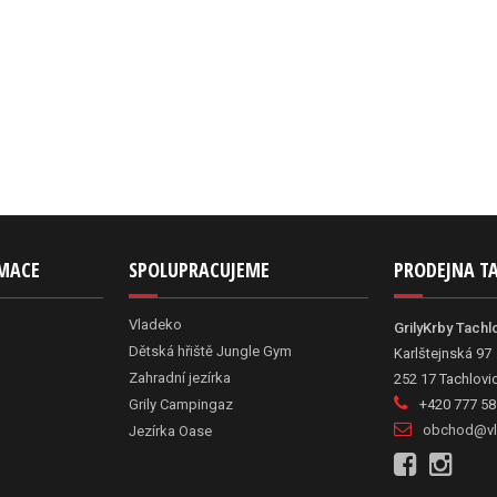
RMACE
SPOLUPRACUJEME
PRODEJNA T
Vladeko
GrilyKrby Tachl
Dětská hřiště Jungle Gym
Karlštejnská 97
Zahradní jezírka
252 17 Tachlovi
Grily Campingaz
+420 777 58
obchod@vl
Jezírka Oase