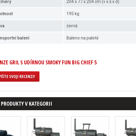
změry
204 x 77 x 204 cm (v x š x d)
otnost
195 kg
va
černá
nsportní balení
Baleno na paletě
NZE GRIL S UDÍRNOU SMOKY FUN BIG CHIEF 5
IŠTE SVOJI RECENZI!
 PRODUKTY V KATEGORII