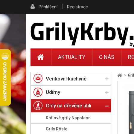
|
Přihlášení
Registrace
AKTUALITY
O NÁS
RE
>
Gri
Venkovní kuchyně
Udírny
Grily na dřevěné uhlí
Kotlové grily Napoleon
Grily Rösle