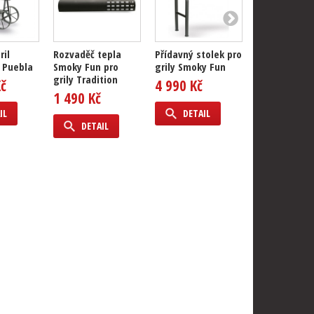
ril
Rozvaděč tepla
Přídavný stolek pro
Kbelík na vy
 Puebla
Smoky Fun pro
grily Smoky Fun
tuk pro gril
grily Tradition
Fun
Kč
4 990 Kč
1 490 Kč
159 Kč
IL
DETAIL
DETAIL
DETAIL