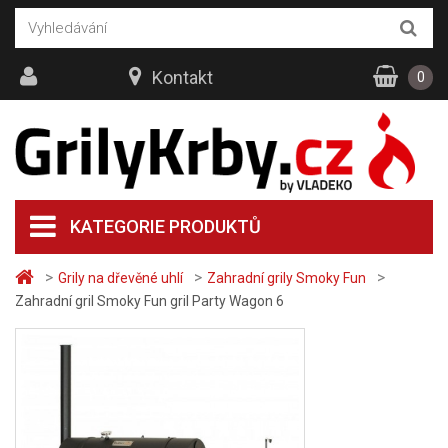
Kontakt
0
KATEGORIE PRODUKTŮ
>
>
>
Grily na dřevěné uhlí
Zahradní grily Smoky Fun
Zahradní gril Smoky Fun gril Party Wagon 6