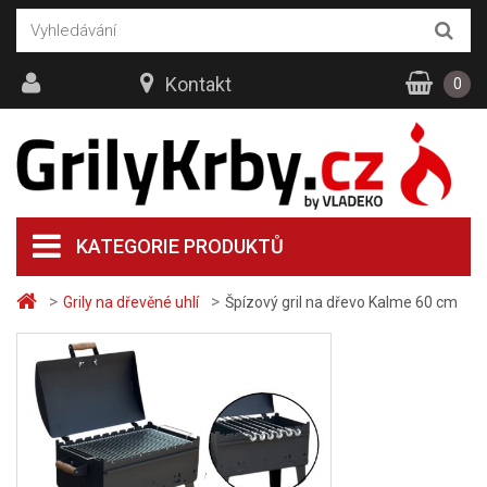
Kontakt
0
KATEGORIE PRODUKTŮ
>
>
Grily na dřevěné uhlí
Špízový gril na dřevo Kalme 60 cm