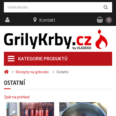
Kontakt
0
KATEGORIE PRODUKTŮ
>
>
Recepty na grilování
Ostatní
OSTATNÍ
Zpět na přehled