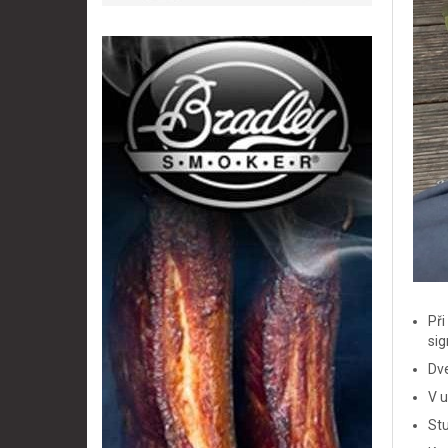
Při
si
Dv
V u
Stu