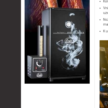
Ko
Vni
uz
Nož
man
K u