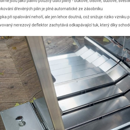
dírně jsou jako palivo použity udící piliny - bukové, olšové, dubové, šve
kování dřevěných pilin je plně automatické ze zásobníku
pka při spalování nehoří, ale jen lehce doutná, což snižuje riziko vzniku
vovaný nerezový deflektor zachytává odkapávající tuk, který díky sch