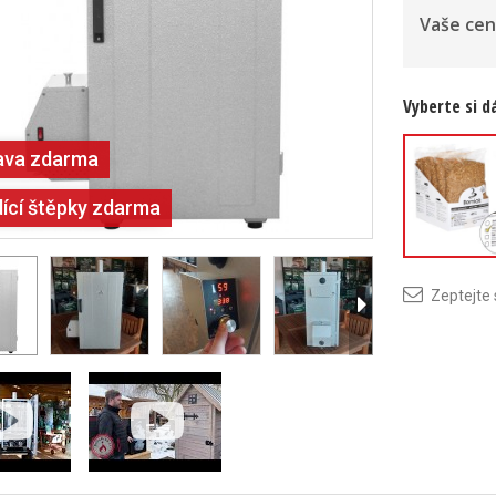
Vaše cen
Vyberte si d
ava zdarma
dící štěpky zdarma
Udící štěp
Borniak Buk
Zeptejte
l