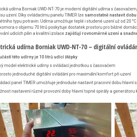
rická udírna Borniak UWD-NT-70 je moderní digitální udírna s časovačem,
su uzení. Díky ovládacímu panelu TIMER lze
samostatně nastavit dobu 
étního typu potravin. Udírna umožňuje teplé i studené uzení už od 20 °C a
 komora o objemu 70 litrů poskytuje dostatek prostoru pro běžné domácí
vání udicích pilin a kvalitní izolace
zajišťují rovnoměrné uzení a snad
trická udírna Borniak UWD-NT-70 – digitální ovládání
částí této udírny je 10 litrů udící štěpky
ý model elektrické udírny s ovládací jednotkou s časovačem
rosto jednoduché digitální ovládání pro maximální komfort při uzení
ádací panel TIMER umožňuje jednoduše nastavit pracovní dobu hlavní sp
nost nastavení různé provozní doby hlavní topné spirály a generátoru 