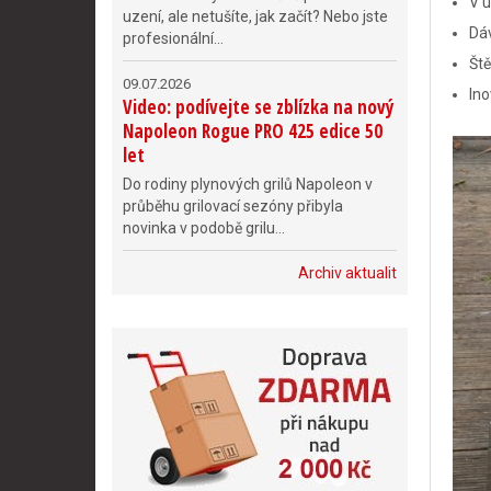
V u
uzení, ale netušíte, jak začít? Nebo jste
Dáv
profesionální...
Ště
09.07.2026
Ino
Video: podívejte se zblízka na nový
Napoleon Rogue PRO 425 edice 50
let
Do rodiny plynových grilů Napoleon v
průběhu grilovací sezóny přibyla
novinka v podobě grilu...
Archiv aktualit