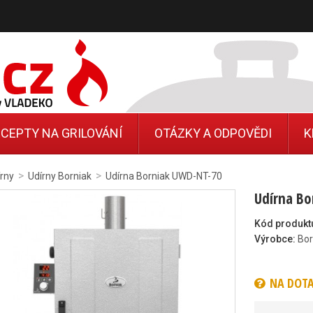
CEPTY NA GRILOVÁNÍ
OTÁZKY A ODPOVĚDI
K
>
>
rny
Udírny Borniak
Udírna Borniak UWD-NT-70
Udírna B
Kód produkt
Výrobce:
Bor
NA DOT