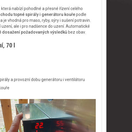
 která nabízí pohodlné a přesné řízení celého
chodu topné spirály i generátoru kouře
podle
 je vhodná pro maso, ryby, sýry i sušení potravin.
 uzení, ale i pro nadšence do uzení. Automatické
né dosažení požadovaných výsledků
bez obav.
, 70 l
irály a provozní dobu generátoru i ventilátoru
kouře