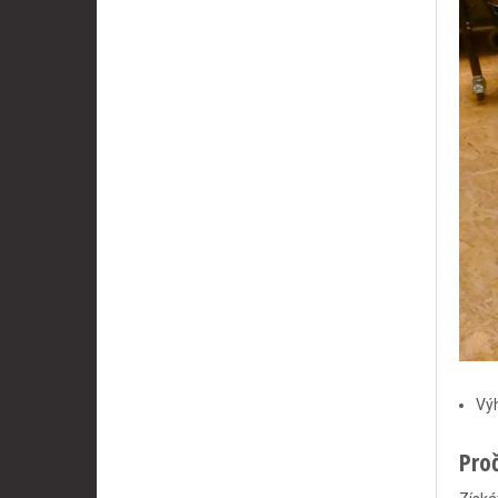
Výh
Pro