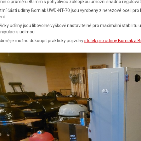
mín o průměru 80 mm s pohyblivou záklopkou umožní snadno regulovat 
třní části udírny Borniak UWD-NT-70 jsou vyrobeny z nerezové oceli p
ení
ičky udírny jsou libovolně výškově nastavitelné pro maximální stabilitu u
ipulaci s udírnou
dírně je možno dokoupit praktický pojízdný
stolek pro udírny Borniak a B