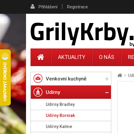
|
Přihlášení
Registrace
AKTUALITY
O NÁS
RE
>
Udí
Venkovní kuchyně
Udírny
Udírny Bradley
Udírny Borniak
Udírny Kalme