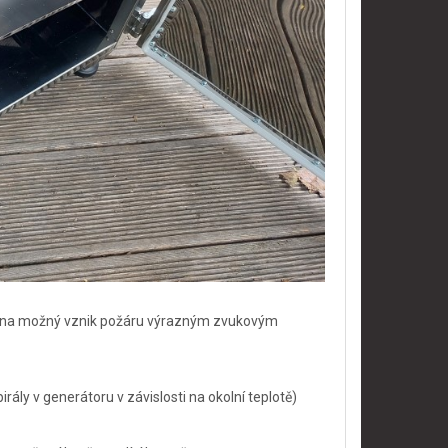
ěni na možný vznik požáru výrazným zvukovým
ály v generátoru v závislosti na okolní teplotě)