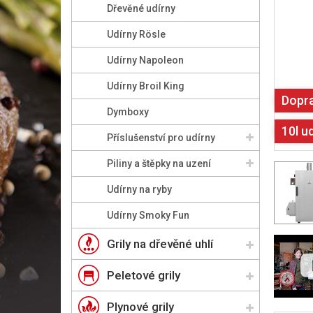
Dřevěné udírny
Udírny Rösle
Udírny Napoleon
Udírny Broil King
Dopr
Dymboxy
10l u
Příslušenství pro udírny
Piliny a štěpky na uzení
Udírny na ryby
Udírny Smoky Fun
Grily na dřevěné uhlí
Peletové grily
Plynové grily