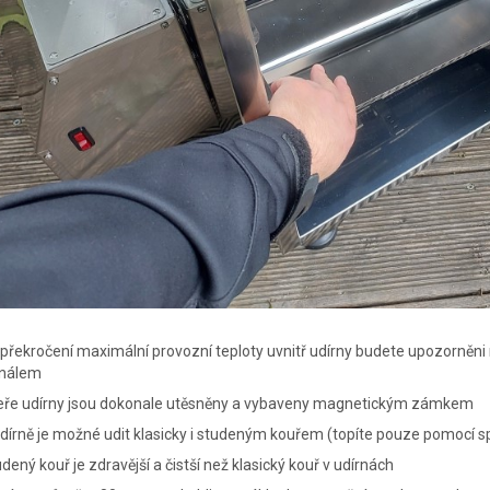
 překročení maximální provozní teploty uvnitř udírny budete upozorn
gnálem
eře udírny jsou dokonale utěsněny a vybaveny magnetickým zámkem
dírně je možné udit klasicky i studeným kouřem (topíte pouze pomocí spir
dený kouř je zdravější a čistší než klasický kouř v udírnách