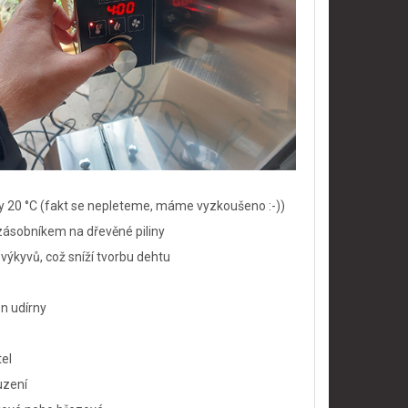
loty 20 °C (fakt se nepleteme, máme vyzkoušeno :-))
 zásobníkem na dřevěné piliny
 výkyvů, což sníží tvorbu dehtu
n udírny
tel
uzení