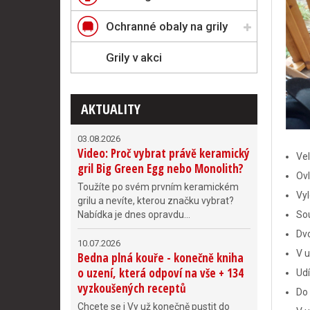
Ochranné obaly na grily
Grily v akci
AKTUALITY
03.08.2026
Video: Proč vybrat právě keramický
Vel
gril Big Green Egg nebo Monolith?
Ovl
Toužíte po svém prvním keramickém
Vyl
grilu a nevíte, kterou značku vybrat?
Sou
Nabídka je dnes opravdu...
Dvo
10.07.2026
V 
Bedna plná kouře - konečně kniha
o uzení, která odpoví na vše + 134
Udí
vyzkoušených receptů
Do 
Chcete se i Vy už konečně pustit do