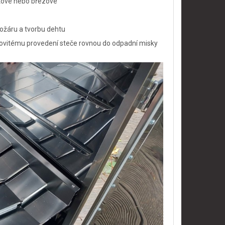
stkové nebo březové
 požáru a tvorbu dehtu
odovitému provedení steče rovnou do odpadní misky