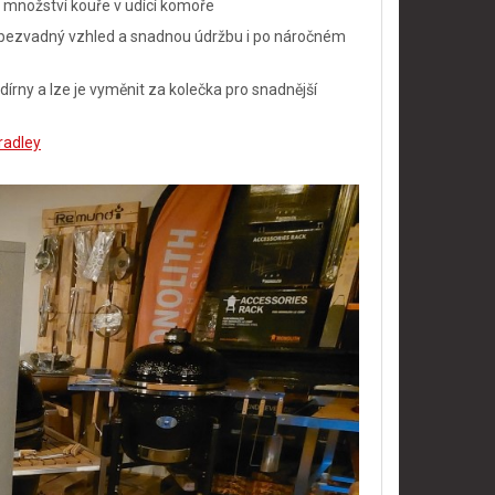
množství kouře v udící komoře
ro bezvadný vzhled a snadnou údržbu i po náročném
dírny a lze je vyměnit za kolečka pro snadnější
radley