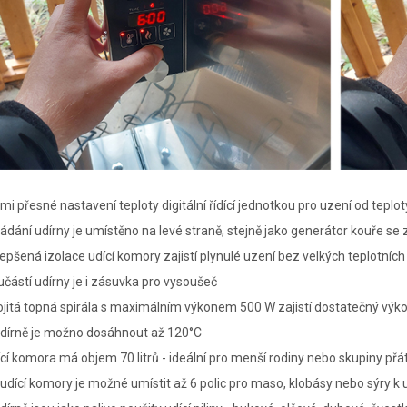
mi přesné nastavení teploty digitální řídící jednotkou pro uzení od tep
ádání udírny je umístěno na levé straně, stejně jako generátor kouře se
epšená izolace udící komory zajistí plynulé uzení bez velkých teplotních
částí udírny je i zásuvka pro vysoušeč
jitá topná spirála s maximálním výkonem 500 W zajistí dostatečný výko
udírně je možno dosáhnout až 120°C
cí komora má objem 70 litrů - ideální pro menší rodiny nebo skupiny přá
udící komory je možné umístit až 6 polic pro maso, klobásy nebo sýry k 