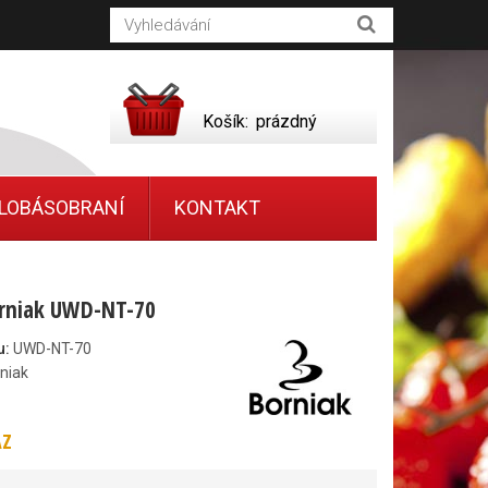
Košík:
prázdný
LOBÁSOBRANÍ
KONTAKT
orniak UWD-NT-70
u:
UWD-NT-70
niak
AZ