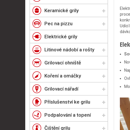
Elekt
Keramické grily
proce
konkr
Pec na pizzu
Udící
dávko
Elektrické grily
Elek
Litinové nádobí a rošty
Sou
Grilovací ohniště
Nov
Nap
Koření a omáčky
Ovl
Mož
Grilovací nářadí
Příslušenství ke grilu
Podpalování a topení
Čištění grilu